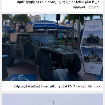
أمريكا تنشر نظاماً دفاعياً جديداً يعتمد على تكنولوجيا “القبة
الحديدية” الإسرائيلية
AimLock وFN America تطوران نظام Dune لمكافحة المسيّرات