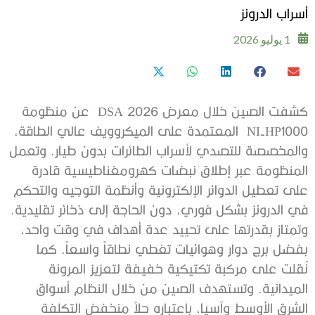
أسراب الدرونز
1 يوليو 2026
كشفت الصين خلال معرض DSA 2026 عن منظومة
NI-HP1000 المعتمدة على الميكروويف عالي الطاقة،
والمخصصة للتصدي لأسراب الطائرات بدون طيار. وتعمل
المنظومة عبر إطلاق نبضات كهرومغناطيسية قادرة
على تعطيل الدوائر الإلكترونية وأنظمة التوجيه والتحكم
في الدرونز بشكل فوري، دون الحاجة إلى ذخائر تقليدية.
وتمتاز بقدرتها على تحييد عدة أهداف في وقت واحد،
بفضل برج دوار وهوائيات تغطي نطاقاً واسعاً. كما
نُقلت على مركبة تكتيكية خفيفة لتعزيز المرونة
الميدانية. وتستهدف الصين من خلال النظام أسواق
الشرق الأوسط وآسيا، باعتباره حلاً منخفض التكلفة