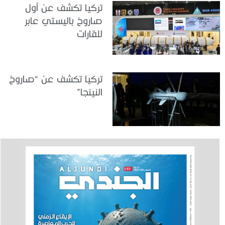
تركيا تكشف عن أول
صاروخ باليستي عابر
للقارات
تركيا تكشف عن “صاروخ
النينجا”