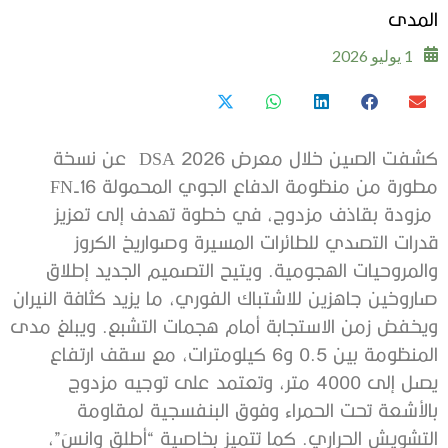
المدى
1 يوليو 2026
كشفت الصين خلال معرض DSA 2026 عن نسخة
مطورة من منظومة الدفاع الجوي المحمولة FN-16
مزودة بقاذف مزدوج، في خطوة تهدف إلى تعزيز
قدرات التصدي للطائرات المسيرة وصواريخ الكروز
والمروحيات الهجومية. ويتيح التصميم الجديد إطلاق
صاروخين جاهزين للاشتباك الفوري، ما يزيد كثافة النيران
ويخفض زمن الاستجابة أمام هجمات التشبع. ويبلغ مدى
المنظومة بين 0.5 و6 كيلومترات، مع سقف ارتفاع
يصل إلى 4000 متر، وتعتمد على توجيه مزدوج
بالأشعة تحت الحمراء وفوق البنفسجية لمقاومة
التشويش الحراري. كما تتميز بخاصية “أطلق وانسَ”،