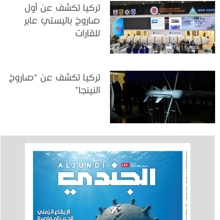
تركيا تكشف عن أول
صاروخ باليستي عابر
للقارات
تركيا تكشف عن “صاروخ
النينجا”