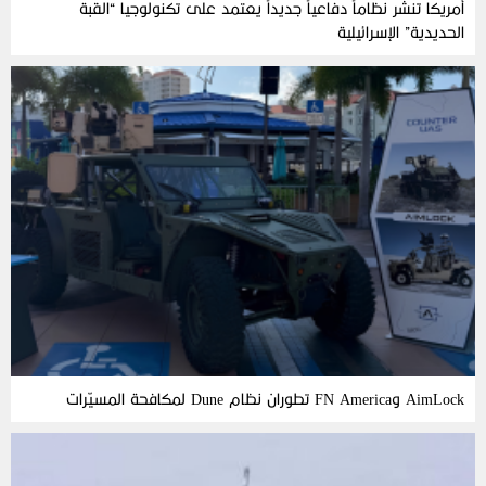
أمريكا تنشر نظاماً دفاعياً جديداً يعتمد على تكنولوجيا “القبة
الحديدية” الإسرائيلية
AimLock وFN America تطوران نظام Dune لمكافحة المسيّرات