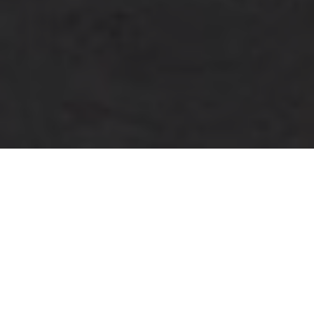
عن واحة الكرامة
انطلاقاً من حرص صاحب السمو الشيخ خليفة بن زايد آل نهيان،
رئيس دولة الإمارات العربية المتحدة «حفظه الله»، وانطلاقاً من
رؤيته الفذة، بتخليد ذكرى شهداء الوطن الأبرار الذين جادوا بأرواحهم
الطاهرة تأدية للواجب الوطني، أمر صاحب السمو الشيخ محمد بن
زايد آل نهيان، ولي عهد أبوظبي نائب القائد الأعلى للقوات المسلحة،