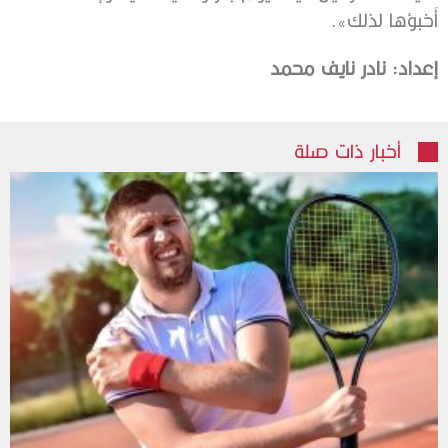
أَخبؤها لذلك».
إعداد: نادر نايف محمد
أخبار ذات صلة