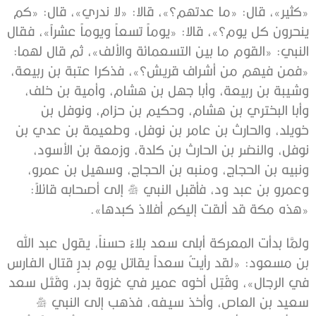
«كثير»، قال: «ما عدتهم؟»، قالا: «لا ندري»، قال: «كم
ينحرون كل يوم؟»، قالا: «يوماً تسعاً ويوماً عشراً»، فقال
النبي: «القوم ما بين التسعمائة والألف»، ثم قال لهما:
«فمن فيهم من أشراف قريش؟»، فذكرا عتبة بن ربيعة،
وشيبة بن ربيعة، وأبا جهل بن هشام، وأمية بن خلف،
وأبا البختري بن هشام، وحكيم بن حزام، ونوفل بن
خويلد، والحارث بن عامر بن نوفل، وطعيمة بن عدي بن
نوفل، والنضر بن الحارث بن كلدة، وزمعة بن الأسود،
ونبيه بن الحجاج، ومنبه بن الحجاج، وسهيل بن عمرو،
وعمرو بن عبد ود، فأقبل النبي ﷺ إلى أصحابه قائلاً:
«هذه مكة قد ألقت إليكم أفلاذ كبدها».
ولمَّا بدأت المعركة أبلى سعد بلاءً حسناً، يقول عبد الله
بن مسعود: «لقد رأيتُ سعداً يقاتل يوم بدرٍ قتال الفارس
في الرجال»، وقُتِل أخوه عمير في غزوة بدر، وقَتَل سعد
سعيد بن العاص، وأخذ سيفه، فذهب إلى النبي ﷺ