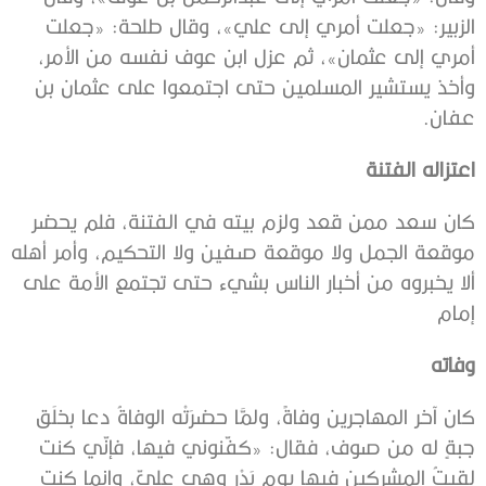
الزبير: «جعلت أمري إلى علي»، وقال طلحة: «جعلت
أمري إلى عثمان»، ثم عزل ابن عوف نفسه من الأمر،
وأخذ يستشير المسلمين حتى اجتمعوا على عثمان بن
عفان.
اعتزاله الفتنة
كان سعد ممن قعد ولزم بيته في الفتنة، فلم يحضر
موقعة الجمل ولا موقعة صفين ولا التحكيم، وأمر أهله
ألا يخبروه من أخبار الناس بشيء حتى تجتمع الأمة على
إمام
وفاته
كان آخر المهاجرين وفاةً، ولمَّا حضرَتْه الوفاةُ دعا بخلَق
جبةٍ له من صوف، فقال: «كفّنوني فيها، فإنّي كنت
لقيتُ المشركين فيها يوم بَدْر وهي عليّ، وإنما كنت