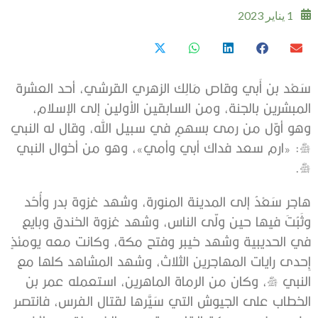
1 يناير 2023
سَعْد بن أَبي وقاص مَالِك الزهري القرشي، أحد العشرة
المبشرين بالجنة، ومن السابقين الأولين إلى الإسلام،
وهو أوّل من رمى بسهمٍ في سبيل الله، وقال له النبي
ﷺ: «ارم سعد فداك أبي وأمي»، وهو من أخوال النبي
ﷺ.
هاجر سَعْدُ إلى المدينة المنورة، وشهد غزوة بدر وأُحُد
وثَبُتَ فيها حين ولّى الناس، وشهد غزوة الخندق وبايع
في الحديبية وشهد خيبر وفتح مكة، وكانت معه يومئذٍ
إِحدى رايات المهاجرين الثلاث، وشهد المشاهد كلها مع
النبي ﷺ، وكان من الرماة الماهرين، استعمله عمر بن
الخطاب على الجيوش التي سَيَّرها لقتال الفرس، فانتصر