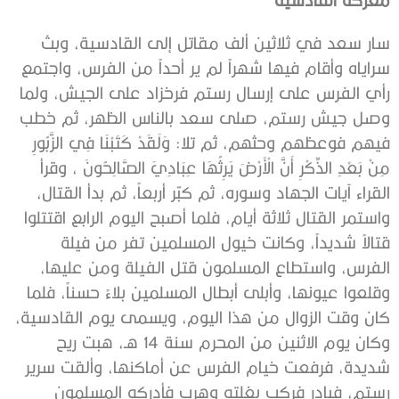
سار سعد في ثلاثين ألف مقاتل إلى القادسية، وبث
سراياه وأقام فيها شهراً لم ير أحداً من الفرس، واجتمع
رأي الفرس على إرسال رستم فرخزاد على الجيش، ولما
وصل جيش رستم، صلى سعد بالناس الظهر، ثم خطب
فيهم فوعظهم وحثهم، ثم تلا: وَلَقَدْ كَتَبْنَا فِي الزَّبُورِ
مِنْ بَعْدِ الذِّكْرِ أَنَّ الْأَرْضَ يَرِثُهَا عِبَادِيَ الصَّالِحُونَ ، وقرأ
القراء آيات الجهاد وسوره، ثم كبّر أربعاً، ثم بدأ القتال،
واستمر القتال ثلاثة أيام، فلما أصبح اليوم الرابع اقتتلوا
قتالاً شديداً، وكانت خيول المسلمين تفر من فيلة
الفرس، واستطاع المسلمون قتل الفيلة ومن عليها،
وقلعوا عيونها، وأبلى أبطال المسلمين بلاءً حسناً، فلما
كان وقت الزوال من هذا اليوم، ويسمى يوم القادسية،
وكان يوم الاثنين من المحرم سنة 14 هـ، هبت ريح
شديدة، فرفعت خيام الفرس عن أماكنها، وألقت سرير
رستم، فبادر فركب بغلته وهرب فأدركه المسلمون