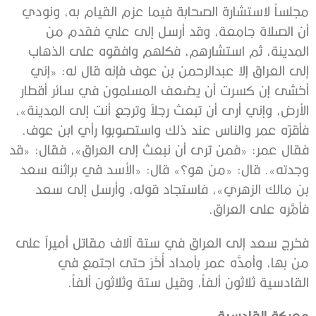
مجلساً لاستشارة الصحابة فيما عزم القيام به، ونودي
أن الصلاة جامعة، وقد أرسل إلى علي فقدم من
المدينة، ثم استشارهم، فكلهم وافقوه على الذهاب
إلى العراق إلا عبدالرحمن بن عوف فإنه قال له: «إني
أخشى إن كسرت أن يضعف المسلمون في سائر أقطار
الأرض، وإني أرى أن تبعث رجلاً وترجع أنت إلى المدينة»،
فأقرّه عمر والناس عند ذلك واستصوبوا رأي ابن عوف.
فقال عمر: «فمن ترى أن نبعث إلى العراق»، فقال: «قد
وجدته». قال: «من هو؟» قال: «الأسد في براثنه سعد
بن مالك الزهري»، فاستجاد قوله، وأرسل إلى سعد
فأمَّره على العراق.
فخرج سعد إلى العراق في ستة آلاف مقاتل أميراً على
من بها، وأمدَّه عمر بأمداد أُخَرَ حتى اجتمع في
القادسية ثلاثون ألفاً، وقيل ستة وثلاثون ألفاً.
معركة القادسية