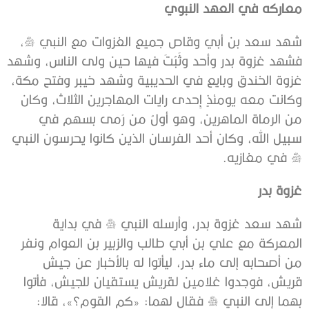
معاركه في العهد النبوي
شهد سعد بن أبي وقاص جميع الغزوات مع النبي ﷺ،
فشهد غزوة بدر وأحد وثَبُتَ فيها حين ولى الناس، وشهد
غزوة الخندق وبايع في الحديبية وشهد خيبر وفتح مكة،
وكانت معه يومئذٍ إِحدى رايات المهاجرين الثلاث، وكان
من الرماة الماهرين، وهو أولُ من رَمى بسهم في
سبيل الله، وكان أحد الفرسان الذين كانوا يحرسون النبي
ﷺ في مغازيه.
غزوة بدر
شهد سعد غزوة بدر، وأرسله النبي ﷺ في بداية
المعركة مع علي بن أبي طالب والزبير بن العوام ونفر
من أصحابه إلى ماء بدر، ليأتوا له بالأخبار عن جيش
قريش، فوجدوا غلامين لقريش يستقيان للجيش، فأتوا
بهما إلى النبي ﷺ فقال لهما: «كم القوم؟»، قالا: