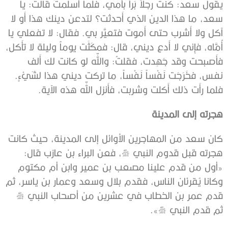
يقول سعد: كنت رجلاً بَراً بأَمي، فلما أَسلمتُ قالت: يا
سعد، ما هذا الدين الذي أَحدثت؟ لتدعن دينك هذا أَو لا
آكل ولا أَشرب حتى أَموت فتعيَّر بي. فقال: لا تفعلي يا
أُمَّاه، فإِني لا أَدع ديني، قال: فمكَثَت يوماً وليلة لا تأَكل،
فأَصبحت وقد جَهِدت، فقلتُ: واللّه لو كانت لك أَلف
نفس، فخَرَجَت نَفْساً نَفْساً، ما تركت ديني هذا لشَيْءٍ.
فلما رأَت ذلك أَكلت وشربت، فأَنزل اللّه هذه الآية.
هجرته إلى المدينة
كان سعد من المهاجرين الأوائل إلى المدينة، حيث كانت
هجرته قبل قدوم النبي ﷺ، فعن البراء بن عازب قال:
«أول من قدم علينا مصعب بن عمير وابن أم مكتوم
وكانا يُقرئان الناس، فقدم بلال وسعد وعمار بن ياسر، ثم
قدم عمر بن الخطاب في عشرين من أصحاب النبي ﷺ
ثم قدم النبي ﷺ».