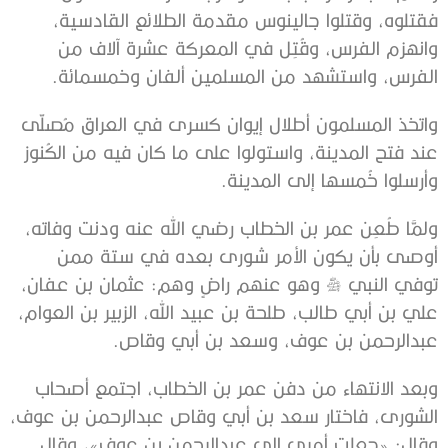
فقتلوه، وقتلوا جالينوس مقدمة الطلائع القادسية،
وانهزم الفرس، وقُتِل في المعركة عشرة آلاف من
الفرس، واستشهد من المسلمين ألفان وخمسمائة.
واتخذ المسلمون أطلال إيوان كسرى في العراق مُصلّى
عند فتح المدينة، واستولوا على ما كان فيه من الكُنوز
وأرسلوا خُمسها إلى المدينة.
ولمَّا طُعِن عمر بن الخطاب رضي الله عنه ودنت وفاته،
أوصى بأن يكون الأمر شورى بعده في ستة ممن
توفي النبي ﷺ وهو عنهم راضٍ وهم: عثمان بن عفان،
علي بن أبي طالب، طلحة بن عبيد الله، الزبير بن العوام،
عبدالرحمن بن عوف، وسعد بن أبي وقاص.
وبعد الانتهاء من دفن عمر بن الخطاب، اجتمع أصحاب
الشورى، فاختار سعد بن أبي وقاص عبدالرحمن بن عوف،
وقال: «جعلت أمري إلى عبدالرحمن بن عوف»، وقال