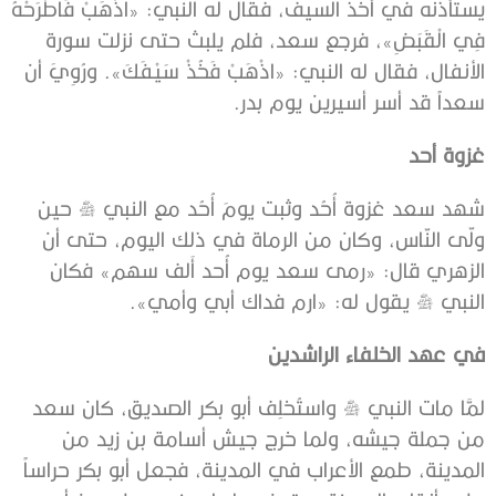
يستأذنه في أخذ السيف، فقال له النبي: «اذْهَبْ فَاطْرَحْهُ
فِي الْقَبَضِ»، فرجع سعد، فلم يلبث حتى نزلت سورة
الأنفال، فقال له النبي: «اذْهَبْ فَخُذْ سَيْفَكَ». ورُوِيَ أن
سعداً قد أسر أسيرين يوم بدر.
غزوة أحد
شهد سعد غزوة أُحُد وثبت يومَ أُحُد مع النبي ﷺ حين
ولّى النّاس، وكان من الرماة في ذلك اليوم، حتى أن
الزهري قال: «رمى سعد يوم أُحد أَلف سهم» فكان
النبي ﷺ يقول له: «ارم فداك أبي وأمي».
في عهد الخلفاء الراشدين
لمَّا مات النبي ﷺ واستُخلِف أبو بكر الصديق، كان سعد
من جملة جيشه، ولما خرج جيش أسامة بن زيد من
المدينة، طمع الأعراب في المدينة، فجعل أبو بكر حراساً