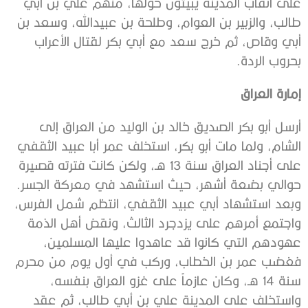
على أنقاب المدينة يبيتون حولها، منهم علي بن أبي
طالب، والزبير بن العوام، وطلحة بن عبيدالله، وسعد بن
أبي وقاص، ثم خرج سعد مع أبي بكر لقتال الأعراب
بحروب الردة.
إمارة العراق
أرسل أبو بكر الصديق خالد بن الوليد من العراق إلى
الشام، ولما مات أبو بكر، استخلف عمر أبا عبيد الثقفي
على أجناد العراق سنة 13 هـ، ولكن كانت فترته قصيرة
حوالي بضعة أشهر، حيث استشهد في معركة الجسر.
وبعد استشهاد أبي عبيد الثقفي، انتظم شمل الفرس،
واجتمع أمرهم على يزدجرد الثالث، ونقض أهل الذمة
عهودهم التي كانوا قد عاهدوا عليها المسلمين،
فغضب عمر بن الخطاب، وركب في أول يوم من محرم
سنة 14 هـ، وكان عازماً على غزو العراق بنفسه،
واستخلف على المدينة علي بن أبي طالب، ثم عقد