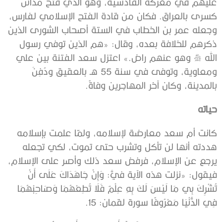
عليهم في معركة القادسية، وهو الذي فتح مدائن
كسرى بالعراق. فكان من قادة الفتح الإسلامي لفارس،
وجعله عمر بن الخطاب في الستة أصحاب الشورى الذين
ذكرهم للخلافة بعده، وقال: «هم الذين توفي رسول
الله ﷺ وهو عنهم راض.» اعتزل سعد الفتنة بين علي
ومعاوية، وتوفى في سنة 55 هـ بالعقيق ودُفِنَ
بالمدينة، وكان آخر المهاجرين وفاةً.
حياته
كانت أم سعد معارضة لإسلامه، ولمّا علمت بإسلامه
هددته أنها لن تأكل وتشرب حتى تموت، لكي تجعله
يرجع عن الإسلام، فرفض سعد ذلك وأصر على الإسلام،
فيقول: «نزلت هذه الآية فيَّ: وَإِنْ جَاهَدَاكَ عَلَى أَنْ
تُشْرِكَ بِي مَا لَيْسَ لَكَ بِهِ عِلْمٌ فَلَا تُطِعْهُمَا وَصَاحِبْهُمَا
فِي الدُّنْيَا مَعْرُوفًا سورة لقمان: 15.