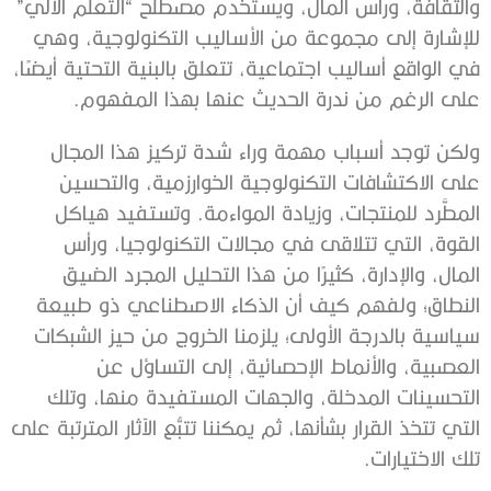
والثقافة، ورأس المال، ويستخدم مصطلح “التعلُّم الآلي”
للإشارة إلى مجموعة من الأساليب التكنولوجية، وهي
في الواقع أساليب اجتماعية، تتعلق بالبنية التحتية أيضًا،
على الرغم من ندرة الحديث عنها بهذا المفهوم.
ولكن توجد أسباب مهمة وراء شدة تركيز هذا المجال
على الاكتشافات التكنولوجية الخوارزمية، والتحسين
المطَّرد للمنتجات، وزيادة المواءمة. وتستفيد هياكل
القوة، التي تتلاقى في مجالات التكنولوجيا، ورأس
المال، والإدارة، كثيرًا من هذا التحليل المجرد الضيق
النطاق؛ ولفهم كيف أن الذكاء الاصطناعي ذو طبيعة
سياسية بالدرجة الأولى؛ يلزمنا الخروج من حيز الشبكات
العصبية، والأنماط الإحصائية، إلى التساؤل عن
التحسينات المدخلة، والجهات المستفيدة منها، وتلك
التي تتخذ القرار بشأنها، ثم يمكننا تتبُّع الآثار المترتبة على
تلك الاختيارات.