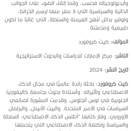
وأيديولوجياته فحسب، وإنما إلقاء الضوء على الجوانب
الذاتية والسياسية التي لا مفر منها لرسم الخرائط،
وتوفير بدائل لنُهُج الهيمنة والسلطة، التي غالبًا ما تكون
طبيعية ومُحسَّنة.
المؤلف:
كيت كروفورد
الناشر:
مركز الإمارات للدراسات والبحوث الاستراتيجية
تاريخ النشر:
2024
كيت كروفورد:
باحثة رائدة عالميًّا في مجال الذكاء
الاصطناعي وتأثيراته. وأستاذة بحوث بجامعة كاليفورنيا
الجنوبية في لوس أنجلوس، وقدمت المشورة لصانعي
السياسات في الأمم المتحدة، والبيت الأبيض، والبرلمان
الأوروبي، وفاز كتابها “أطلس الذكاء الاصطناعي: السلطة
والسياسة وتكلفة الذكاء الاصطناعي التي يتحملها