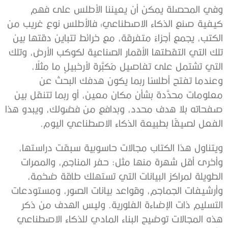
وفي المحصلة يمكن أن يعيننا الأطلس على فهم
كيفية صنع الذكاء الاصطناعي؛ فالأطلس نوع غريب من
الكتب، يجمع أجزاءً متفرقة، مع خرائط تتباين دقتها بين
تلك التي التقطتها الأقمار الصناعية لكوكب الأرض، وتلك
التي تشتمل على تفاصيل مُكبَّرة لأرخبيلٍ ما مثلًا،
وعندما تفتح أطلسًا ربما يكون هدفك البحث عن
معلومات محدَّدة بشأن مكان معين، أو ربما تتنقل بين
صفحاته بلا هدف محدد، وبدافع من فضولك، ويبدو هذا
الفعل لصيقًا بطبيعة الذكاء الاصطناعي اليوم.
ويتناول هذا الكتاب مجالات حاسوبية سبقت دراستها،
وأخرى أقل شهرة منها مثل: حفر المناجم، والممرات
الطويلة لمراكز البيانات التي تستهلك طاقة ضخمة،
وأرشيفات الجماجم، وقواعد بيانات الصور، ومستودعات
التسليم ذات الإضاءة الفلورية. وليس الهدف من ذكر
هذه المجالات توضيح البناء المادي للذكاء الاصطناعي