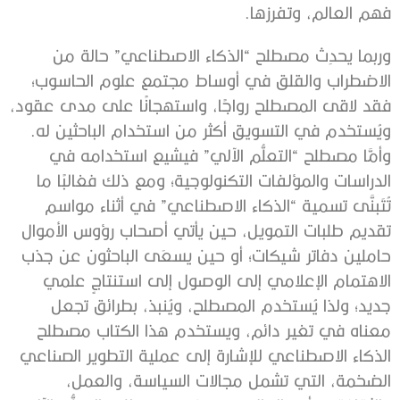
فهم العالم، وتفرزها.
وربما يحدِث مصطلح “الذكاء الاصطناعي” حالة من
الاضطراب والقلق في أوساط مجتمع علوم الحاسوب؛
فقد لاقى المصطلح رواجًا، واستهجانًا على مدى عقود،
ويُستخدم في التسويق أكثر من استخدام الباحثين له.
وأمَّا مصطلح “التعلُّم الآلي” فيشيع استخدامه في
الدراسات والمؤلفات التكنولوجية؛ ومع ذلك فغالبًا ما
تُتَبنَّى تسمية “الذكاء الاصطناعي” في أثناء مواسم
تقديم طلبات التمويل، حين يأتي أصحاب رؤوس الأموال
حاملين دفاتر شيكات؛ أو حين يسعَى الباحثون عن جذب
الاهتمام الإعلامي إلى الوصول إلى استنتاجٍ علمي
جديد؛ ولذا يُستخدم المصطلح، ويُنبذ، بطرائق تجعل
معناه في تغير دائم، ويستخدم هذا الكتاب مصطلح
الذكاء الاصطناعي للإشارة إلى عملية التطوير الصناعي
الضخمة، التي تشمل مجالات السياسة، والعمل،