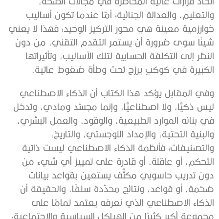
اتخاذ قرارات عالية المخاطرة في مجالات الصحة،
والتعليم، والعدالة الجنائية؛ أمَّا عندما تكون أساليب
خوارزمية معينة هي محور التركيز الوحيد؛ فهذا لا يعني
شيئًا سوى ضرورة أن يستمر التقدم التقني، من دون
النظر إلى التكلفة الحسابية لتلك الأساليب، وتأثيراتها
الكبيرة في كوكبٍ يرزح تحت وطأة ضغوط عاتية.
وفي المقابل يؤكد هذا الكتاب أن الذكاء الاصطناعي
ليس ذكيًّا، ولا اصطناعيًّا، وإنما مجسَّد ومادي، وتدخل
في بنائه الموارد الطبيعية، والوقود، والعمل البشري،
والبنية التحتية، والإمداد اللوجستي، والتاريخ،
والتصنيفات؛ فأنظمة الذكاء الاصطناعي ليست ذاتية
التحكم، أو عاقلة، أو قادرة على تمييز أي شيء من
دون تدريب حاسوبي مكثَّف يستعين بقواعد بيانات
ضخمة، أو قواعد، ونتائج محدَّدة سلفًا. والحقيقة أن
الذكاء الاصطناعي الذي نعرفه يعتمد تمامًا على
مجموعة أكبر كثيرًا من الهياكل السياسية والاجتماعية؛