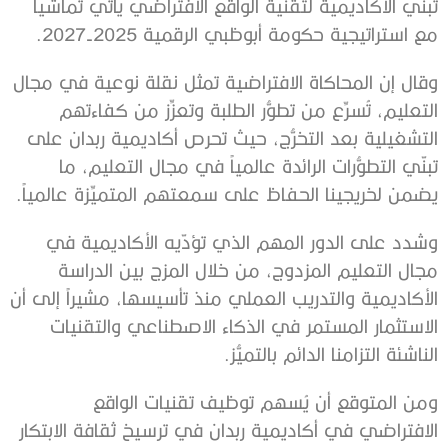
تبني الأكاديمية لتقنية الواقع الافتراضي يأتي تماشياً
مع استراتيجية حكومة أبوظبي الرقمية 2025-2027.
وقال إن المحاكاة الافتراضية تمثل نقلة نوعية في مجال
التعليم، تُسرِّع من تطوُّر الطلبة وتعزِّز من كفاءتهم
التشغيلية بعد التخرُّج، حيث تحرص أكاديمية ربدان على
تبنّي التطوُّرات الرائدة عالمياً في مجال التعليم، ما
يضمن لخريجينا الحفاظ على سمعتهم المتميِّزة عالمياً.
وشدد على الدور المهم الذي تؤدّيه الأكاديمية في
مجال التعليم المزدوج، من خلال المزج بين الدراسة
الأكاديمية والتدريب العملي منذ تأسيسها، مشيراً إلى أن
الاستثمار المستمر في الذكاء الاصطناعي والتقنيات
الناشئة التزامنا الدائم بالتميُّز.
ومن المتوقع أن يُسهم توظيف تقنيات الواقع
الافتراضي في أكاديمية ربدان في ترسيخ ثقافة الابتكار