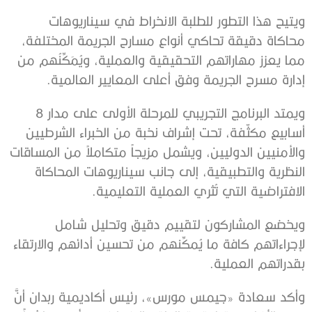
ويتيح هذا التطور للطلبة الانخراط في سيناريوهات
محاكاة دقيقة تحاكي أنواع مسارح الجريمة المختلفة،
مما يعزز مهاراتهم التحقيقية والعملية، ويُمَكِّنُهم من
إدارة مسرح الجريمة وفق أعلى المعايير العالمية.
ويمتد البرنامج التجريبي للمرحلة الأولى على مدار 8
أسابيع مكثّفة، تحت إشراف نخبة من الخبراء الشرطيين
والأمنيين الدوليين، ويشمل مزيجاً متكاملاً من المساقات
النظرية والتطبيقية، إلى جانب سيناريوهات المحاكاة
الافتراضية التي تُثري العملية التعليمية.
ويخضع المشاركون لتقييم دقيق وتحليل شامل
لإجراءاتهم كافة ما يُمكِّنهم من تحسين أدائهم والارتقاء
بقدراتهم العملية.
وأكد سعادة «جيمس مورس»، رئيس أكاديمية ربدان أنَّ