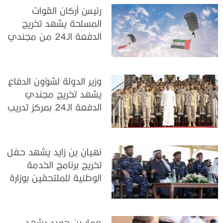
رئيسُ أركان القوات
المسلحة يشهد تخريج
الدفعة الـ24 من مجندي
الخدمة الوطنية في مركز
تدريب سيح حفير
وزير الدولة لشؤون الدفاع
يشهد تخريج مجندي
الدفعة الـ24 بمركز تدريب
سيح اللحمة
نهيان بن زايد يشهد حفل
تخريج برنامج الخدمة
الوطنية للملتحقين بوزارة
الداخلية
عمار بن حميد يشهد