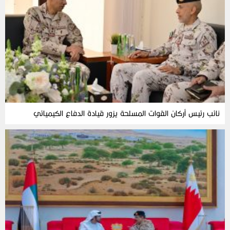
نائب رئيس أركان القوات المسلحة يزور قيادة الدفاع الكيميائي