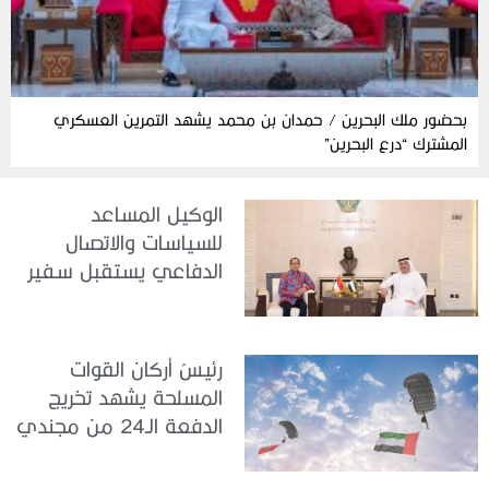
بحضور ملك البحرين / حمدان بن محمد يشهد التمرين العسكري
المشترك “درع البحرين”
الوكيل المساعد
للسياسات والاتصال
الدفاعي يستقبل سفير
جمهورية إندونيسيا لدى
الدولة
رئيسُ أركان القوات
المسلحة يشهد تخريج
الدفعة الـ24 من مجندي
الخدمة الوطنية في مركز
تدريب سيح حفير