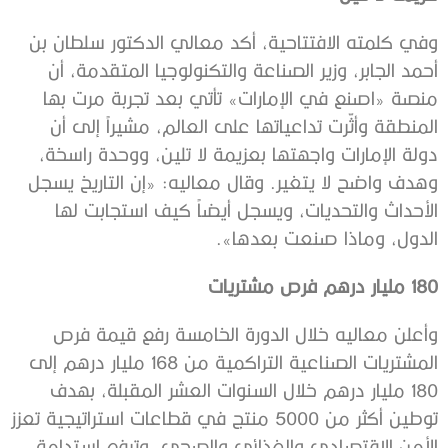
وفي كلمته الافتتاحية، أكد معالي الدكتور سلطان بن
أحمد الجابر، وزير الصناعة والتكنولوجيا المتقدمة، أن
منصة «اصنع في الإمارات» تأتي بعد تجربة مرت بها
المنطقة وأثّرت تداعياتها على العالم، مشيراً إلى أن
دولة الإمارات واجهتها بعزيمة لا تلين، ووحدة راسخة،
وهدف واضح لا يتغير. وقال معاليه: «إن التاريخ يسجل
الأحداث والتحديات، ويسجل أيضاً كيف استجابت لها
الدول، وماذا صنعت بعدها».
180 مليار درهم فرص مشتريات
وأعلن معاليه خلال الدورة الخامسة رفع قيمة فرص
المشتريات الصناعية التراكمية من 168 مليار درهم إلى
180 مليار درهم خلال السنوات العشر المقبلة، بهدف
توطين أكثر من 5000 منتج في قطاعات استراتيجية تعزز
الأمن الاقتصادي والغذائي والصحي، وترفع استدامة