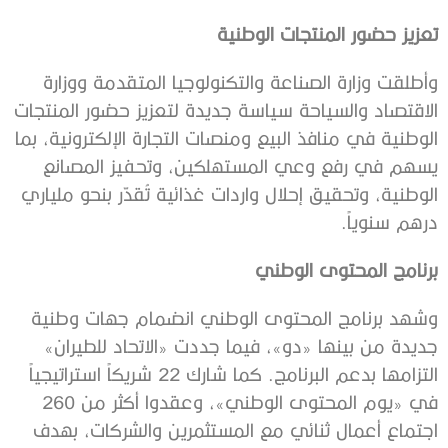
تعزيز حضور المنتجات الوطنية
وأطلقت وزارة الصناعة والتكنولوجيا المتقدمة ووزارة
الاقتصاد والسياحة سياسة جديدة لتعزيز حضور المنتجات
الوطنية في منافذ البيع ومنصات التجارة الإلكترونية، بما
يسهم في رفع وعي المستهلكين، وتحفيز المصانع
الوطنية، وتحقيق إحلال واردات غذائية تُقدّر بنحو ملياري
درهم سنوياً.
برنامج المحتوى الوطني
وشهد برنامج المحتوى الوطني انضمام جهات وطنية
جديدة من بينها «دو»، فيما جددت «الاتحاد للطيران»
التزامها بدعم البرنامج. كما شارك 22 شريكاً استراتيجياً
في «يوم المحتوى الوطني»، وعقدوا أكثر من 260
اجتماع أعمال ثنائي مع المستثمرين والشركات، بهدف