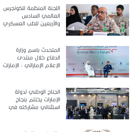
اللجنة المنظمة للكونجرس
العالمي السادس
والأربعين للطب العسكري
تعقد اجتماعًا لمتابعة آخر
التحضيرات
المتحدث باسم وزارة
الدفاع خلال منتدى
الإعلام الإماراتي : الإمارات
نموذج عالمي في
الجاهزية والاستقرار
الجناح الوطني لدولة
الإمارات يختتم بنجاح
استثنائي مشاركته في
معرض «يوروساتوري
2026»