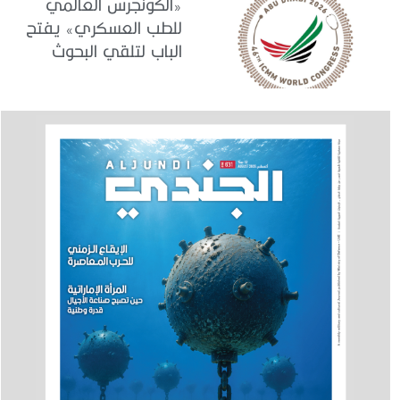
«الكونجرس العالمي
للطب العسكري» يفتح
الباب لتلقي البحوث
والدراسات المشاركة في
برنامجه العلمي