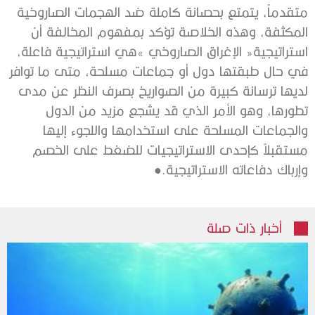
‬وإرباك‭ ‬دفاعاته‭ ‬الاستراتيجية‭.‬●
أخبار ذات صلة