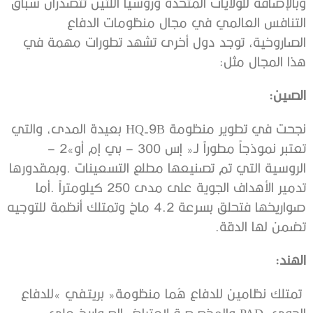
‬هذا‭ ‬المجال‭ ‬مثل‭:‬
الصين‭:‬
‬تعتبر‭ ‬نموذجاً‭ ‬مطوراً‭ ‬لـ‭ ‬‮«‬إس‭ ‬–‭ ‬300‭ ‬بي‭ ‬إم‭ ‬أو‭ ‬–‭ ‬2‮»‬‭
‬تضمن‭ ‬لها‭ ‬الدقة‭. ‬
الهند‭:‬