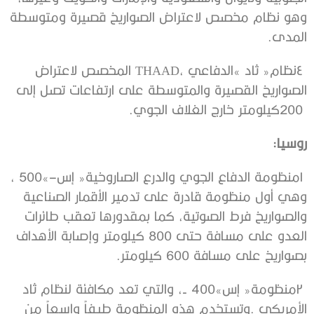
‬المدى‭.‬
‬200‭ ‬كيلومتر‭ ‬خارج‭ ‬الغلاف‭ ‬الجوي‭.‬
روسيا‭:‬
‬بصواريخ‭ ‬على‭ ‬مسافة‭ ‬600‭ ‬كيلومتر‭.‬