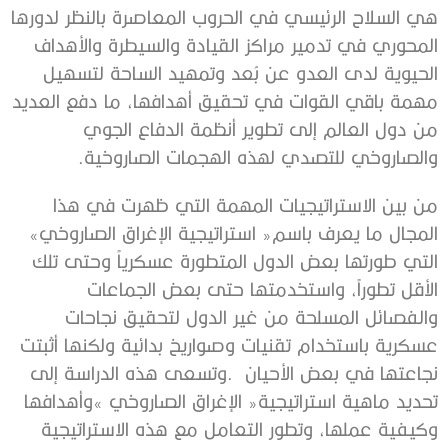
‬والصاروخي‭ ‬للتصدي‭ ‬لهذه‭ ‬الهجمات‭ ‬الصاروخية‭.‬
‬المجال‭ ‬ما‭ ‬يعرف‭ ‬باسم‭ ‬‮«‬استراتيجية‭ ‬الإغراق‭ ‬الصاروخي‮»‬‭
‬نجاعتها‭ ‬في‭ ‬بعض‭ ‬الأحيان‭.