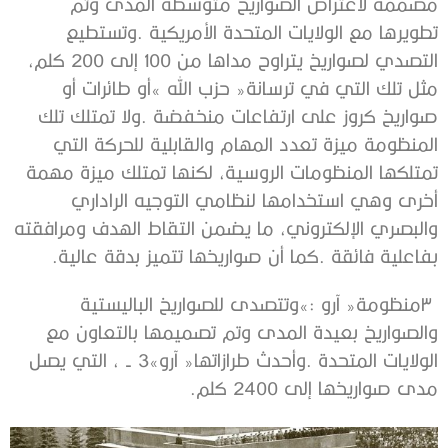
‬بفاعلية‭ ‬فائقة‭. ‬كما‭ ‬أن‭ ‬صواريخها‭ ‬تتميز‭ ‬بدقة‭ ‬عالية‭.‬
‬مدى‭ ‬صواريخها‭ ‬إلى‭ ‬2400‭ ‬كلم‭.‬