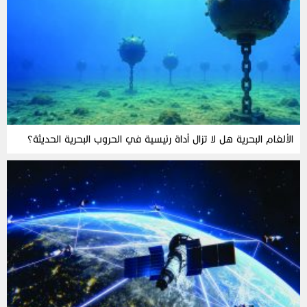
الألغام‭ ‬البحرية‭ ‬هل‭ ‬لا‭ ‬تزال‭ ‬أداة‭ ‬رئيسية‭ ‬في‭ ‬الحروب‭ ‬البحرية‭ ‬الحديثة؟