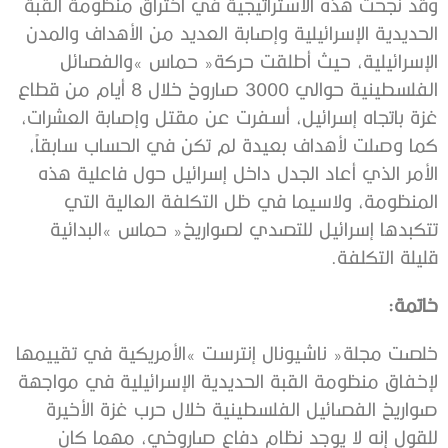
‬قليلة‭ ‬التكلفة‭. ‬
خاتمة‭:‬