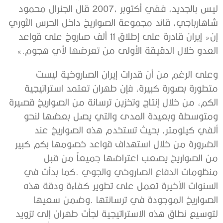
‬العدو‭ ‬خلال‭ ‬الدقيقة‭ ‬الأولى‭ ‬من‭ ‬تعرضها‭ ‬لأي‭ ‬هجوم‮»‬‭.‬