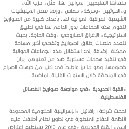
‬حلفائها‭ ‬الإقليميين‭ ‬الموالين‭ ‬لها،‭ ‬مثل‭ ‬‮«‬حزب‭ ‬الله‮»‬‭
‬في‭ ‬المنطقة‭ ‬خلال‭ ‬السنوات‭ ‬القليلة‭ ‬الماضية‭.‬
‬الفلسطينية‭:‬