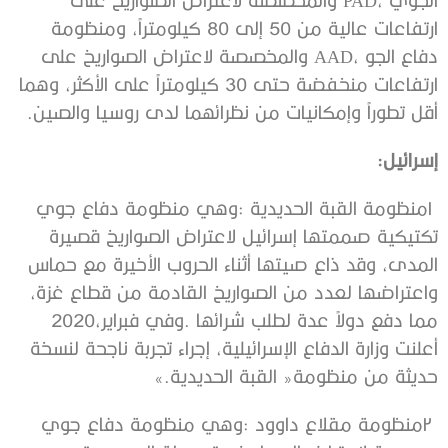
‬أقل‭ ‬تطوراً‭ ‬وإمكانيات‭ ‬من‭ ‬نظرائهما‭ ‬لدى‭ ‬روسيا‭ ‬والصين‭.‬
إسرائيل‭:‬
‬مما‭ ‬دفع‭ ‬دولاً‭ ‬عدة‭ ‬لطلب‭ ‬شرائها‭. ‬وفي‭ ‬فبراير‭ ‬2020،‭
‬حديثة‭ ‬من‭ ‬منظومة‭ ‬‮«‬القبة‭ ‬الحديدية‮»‬‭.‬