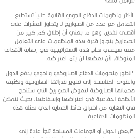
‬عوامل‭ ‬منها‭:‬
‬المتوخاة،‭ ‬لأن‭ ‬بعضها‭ ‬لن‭ ‬يتم‭ ‬اعتراضه‭.‬
‬المنظومات‭ ‬الدفاعية‭.‬