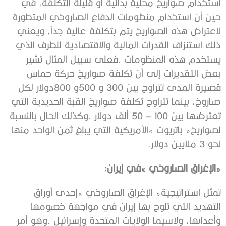
‬نحو‭ ‬3‭ ‬ملايين‭ ‬دولار‭.‬
‮«‬الإغراق‭ ‬الصاروخي‮»‬‭ ‬في‭ ‬إيران‭:‬