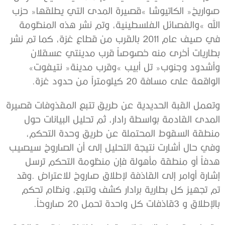
‬وأشدود‭ ‬وجنوب‭ ‬‮«‬تل‭ ‬أبيب‮»‬‭ ‬وقرب‭ ‬مدينة‭ ‬‮«‬نتيفوت‮»‬‭
‬الواقعة‭ ‬على‭ ‬مسافة‭ ‬20‭ ‬كيلومتراً‭ ‬من‭ ‬حدود‭ ‬غزة‭.‬
‬بالإطلاق‭ ‬و3‭ ‬قاذفات‭ ‬كل‭ ‬واحدة‭ ‬تحمل‭ ‬20‭ ‬صاروخاً‭.‬