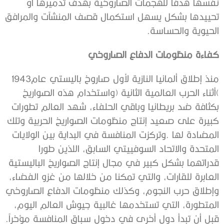
‬الحيوية‭ ‬والحساسة‭.‬
كفاءة‭ ‬منظومات‭ ‬الدفاع‭ ‬الصاروخي
منذ‭ ‬إطلاق‭ ‬ألمانيا‭ ‬النازية‭ ‬لأول‭ ‬صاروخ‭ ‬باليستي‭ ‬عام‭ ‬1943‭
‬قبل‭ ‬أن‭ ‬تبدأ‭ ‬دول‭ ‬أخرى‭ ‬في‭ ‬دخول‭ ‬سباق‭ ‬المنافسة‭ ‬مؤخراً‭.‬