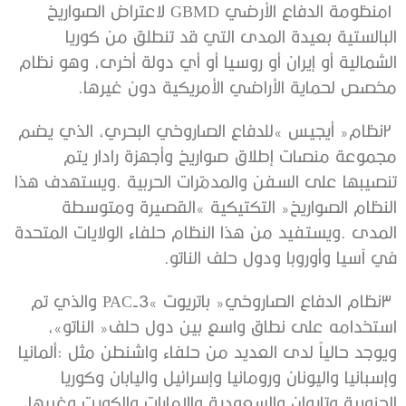
‬مخصص‭ ‬لحماية‭ ‬الأراضي‭ ‬الأمريكية‭ ‬دون‭ ‬غيرها‭. ‬
‬في‭ ‬آسيا‭ ‬وأوروبا‭ ‬ودول‭ ‬حلف‭ ‬الناتو‭.‬