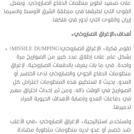
‬إيران‭ ‬والقوى‭ ‬التي‭ ‬تدور‭ ‬في‭ ‬فلكها‭.‬
أهداف«الإغراق‭ ‬الصاروخي‮»‬
تقوم‭ ‬فكرة‭ ‬‮«‬الإغراق‭ ‬الصاروخي‮»‬‭ (‬MISSILE DUMPING‭)
‬تدميرها‭.‬