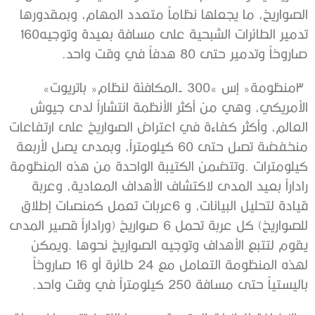
‬تدمير‭ ‬الطائرات‭ ‬الشبحية‭ ‬على‭ ‬مسافة‭ ‬بعيدة‭ ‬وتوجيه‭ ‬160‭
‬صاروخاً‭ ‬وتدمير‭ ‬حتى‭ ‬80‭ ‬هدفاً‭ ‬في‭ ‬وقت‭ ‬واحد‭.‬
‮٣‬‭ ‬منظومة‭ ‬‮«‬إس‭- ‬300‮»‬‭ ‬المكافئة‭ ‬لنظام‭ ‬‮«‬باتريوت‮»‬‭
‬باليستياً‭ ‬حتى‭ ‬مسافة‭ ‬250‭ ‬كيلومتراً‭ ‬في‭ ‬وقت‭ ‬واحد‭.‬