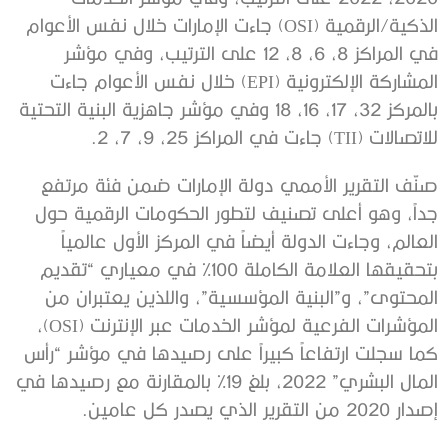
الذكية/الرقمية (OSI) جاءت الإمارات خلال نفس الأعوام
في المراكز 8، 6، 8، 12 على الترتيب، وفي مؤشر
المشاركة الإلكترونية (EPI) خلال نفس الأعوام جاءت
بالمركز 32، 17، 16، 18 وفي مؤشر جاهزية البنية التحتية
للاتصالات (TII) جاءت في المراكز 25، 9، 7، 2.
صنّف التقرير الأممي دولة الإمارات ضمن فئة مرتفع
جداً، وهو أعلى تصنيف لتطور الحكومات الرقمية حول
العالم، وجاءت الدولة أيضاً في المركز الأول عالمياً
بتحقيقها العلامة الكاملة 100% في معياري “تقديم
المحتوى”، و”البنية المؤسسية”، واللذين يعتبران من
المؤشرات الفرعية لمؤشر الخدمات عبر الإنترنت (OSI)،
كما سجلت ارتفاعاً كبيراً على رصيدها في مؤشر “رأس
المال البشري” 2022، بلغ 19% بالمقارنة مع رصيدها في
إصدار 2020 من التقرير الذي يصدر كل عامين.