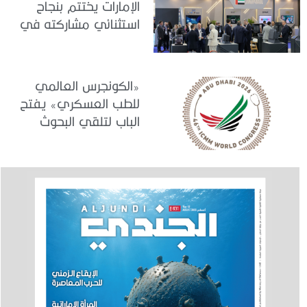
الإمارات يختتم بنجاح
استثنائي مشاركته في
معرض «يوروساتوري
2026»
«الكونجرس العالمي
للطب العسكري» يفتح
الباب لتلقي البحوث
والدراسات المشاركة في
برنامجه العلمي