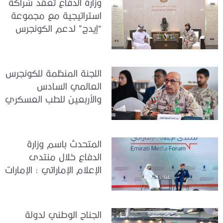
وزارة الدفاع تعقد شراكة
استراتيجية مع مجموعة
“إيدج” لدعم الكونجرس
العالمي للطب العسكري
– أبوظبي 2026
اللجنة المنظمة للكونجرس
العالمي السادس
والأربعين للطب العسكري
تعقد اجتماعًا لمتابعة آخر
التحضيرات
المتحدث باسم وزارة
الدفاع خلال منتدى
الإعلام الإماراتي : الإمارات
نموذج عالمي في
الجاهزية والاستقرار
الجناح الوطني لدولة