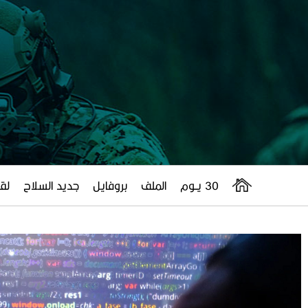
30 يــوم
الملف
بروفايل
جديد السلاح
لقا