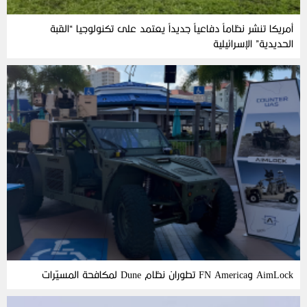
أمريكا تنشر نظاماً دفاعياً جديداً يعتمد على تكنولوجيا “القبة
الحديدية” الإسرائيلية
AimLock وFN America تطوران نظام Dune لمكافحة المسيّرات