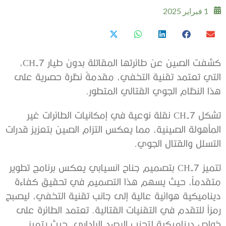
1 فبراير 2025
كشفت الصين عن طائرتها المقاتلة بدون طيار CH-7،
التي تعتمد تقنية التخفي، مقدمةً نظرة حصرية على
هذا النظام الجوي القتالي المتطور.
تشكل CH-7 نقلة نوعية في إمكانيات الطائرات غير
المأهولة الصينية، مما يعكس التزام الصين بتعزيز قدرات
التسلل والقتال الجوي.
تتميز CH-7 بتصميم جناح انسيابي يعكس برنامج تطوير
متقدماً، حيث يسهم هذا التصميم في تحقيق كفاءة
ديناميكية هوائية عالية إلى جانب تقنية التخفي، ليصبح
رمزاً للتقدم في التقنيات القتالية. تعتمد الطائرة على
خواص ديناميكية لتجنب الرصد الراداري، حيث يتميز