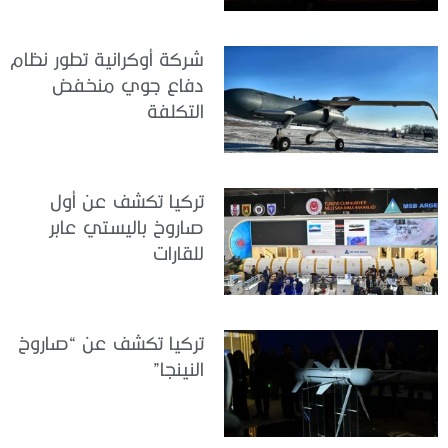
شركة أوكرانية تطور نظام
دفاع جوي منخفض
التكلفة
تركيا تكشف عن أول
صاروخ باليستي عابر
للقارات
تركيا تكشف عن “صاروخ
النينجا”