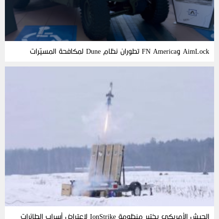
AimLock وFN America تطوران نظام Dune لمكافحة المسيّرات
الجيش الأمريكي يختبر منظومة IonStrike لاعتراض أسراب الطائرات