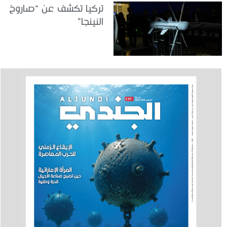
تركيا تكشف عن “صاروخ
النينجا”