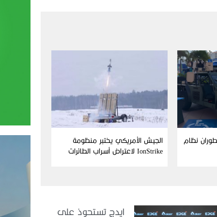
Aim وFN America تطوران نظام
الجيش الأمريكي يختبر منظومة
IonStrike لاعتراض أسراب الطائرات
بدون طيار
ايدج تستحوذ على