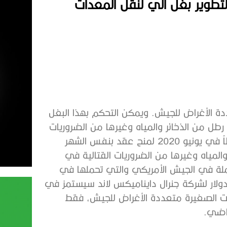
تطوير بغل آلي لنقل المعدات
ت الصغيرة متعددة الأغراض للجيش. ويمكن التحكم بهذا البغل
الروبوتي عن بعد، وهو قادر على حمل ما يصل إلى 1000 رطل من الذخائر والمياه وغيرها من الضروريات
القتالية. في محاولته الثانية، وضع الجيش الأمريكي خططاً في يونيو 2020 لمنح عقد بنفس الشهر
المياه وغيرها من الضروريات القتالية في
املة في الجيش الأمريكي والتي تحملها في
لجيش في البداية عقداً بقيمة 162 مليون دولار لشركة جنرال دايناميكس لاند سيستمز في
S-) روبوتي لنقل المعدات الصغيرة متعددة الأغراض للجيش، فقط
ماضي.