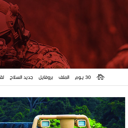
30 يــوم
الملف
بروفايل
جديد السلاح
لقا