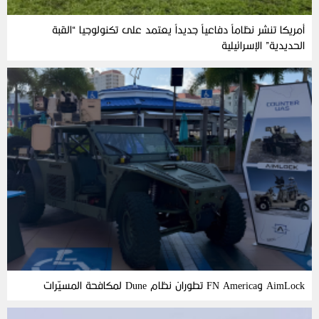
أمريكا تنشر نظاماً دفاعياً جديداً يعتمد على تكنولوجيا “القبة
الحديدية” الإسرائيلية
AimLock وFN America تطوران نظام Dune لمكافحة المسيّرات