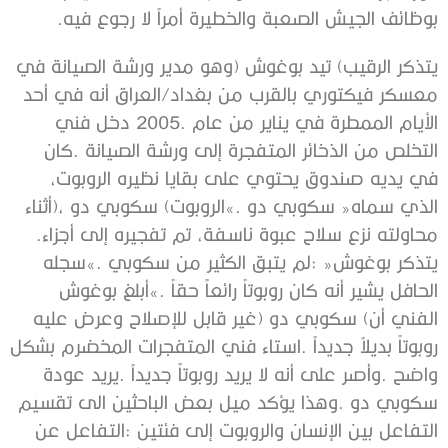
‬بوظائف‭ ‬الجيش‭ ‬الصعبة‭ ‬والخطيرة‭ ‬أمراً‭ ‬لا‭ ‬رجوع‭ ‬فيه‭.‬
‬محاولته‭ ‬نزع‭ ‬سلاح‭ ‬عبوة‭ ‬ناسفة،‭ ‬تم‭ ‬تفجيره‭ ‬إلى‭ ‬أجزاء‭.