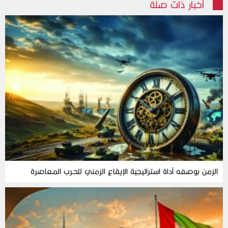
أخبار ذات صلة
الزمن‭ ‬بوصفه‭ ‬أداة‭ ‬استراتيجية‭ ‬الإيقاع‭ ‬الزمني‭ ‬للحـرب‭ ‬المـعاصرة