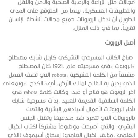
‬تقريباً،‭ ‬بما‭ ‬في‭ ‬ذلك‭ ‬المنزل‭.‬
أصل‭ ‬الروبوت‭ ‬