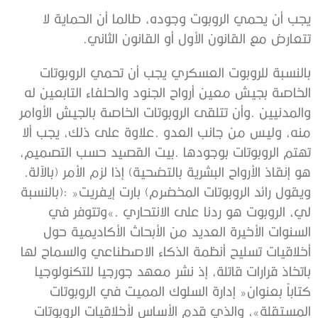
‬تتعارض‭ ‬مع‭ ‬القانون‭ ‬الأول‭ ‬أو‭ ‬القانون‭ ‬الثاني‭.‬
‬هو‭ ‬إنقاذ‭ ‬الأرواح‭ ‬البشرية‭ ‬بالتضحية‭ (‬إذا‭ ‬لزم‭ ‬الأمر‭) ‬بالآلة‭.