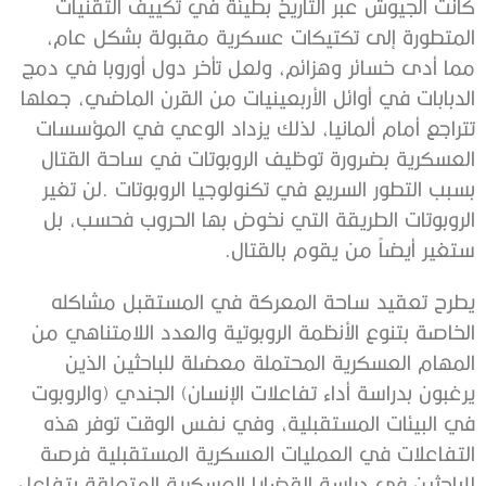
‬ستغير‭ ‬أيضاً‭ ‬من‭ ‬يقوم‭ ‬بالقتال‭.‬