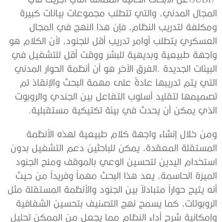
‬الذي‭ ‬يمكن‭ ‬أن‭ ‬يحدث‭ ‬في‭ ‬بيئة‭ ‬تكتيكية‭ ‬مستقبلية‭.‬