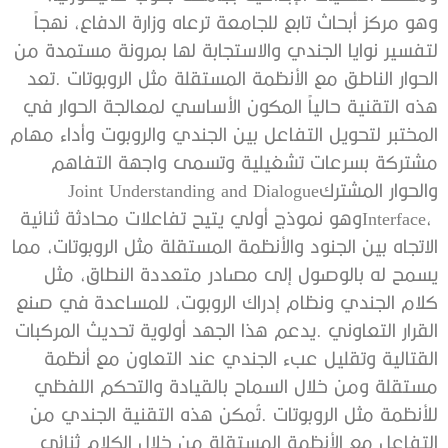
‬والحوار‭ ‬المشترك‭ ‬Joint Understanding and Dialogue