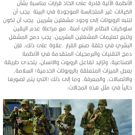
‬حالياً‭ ‬في‭ ‬مثل‭ ‬هذه‭ ‬المجالات‭.‬