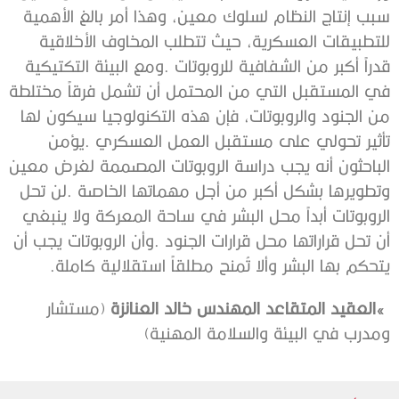
‬يتحكم‭ ‬بها‭ ‬البشر‭ ‬وألا‭ ‬تُمنح‭ ‬مطلقاً‭ ‬استقلالية‭ ‬كاملة‭.‬
‮»‬‭ ‬العقيد‭ ‬المتقاعد‭ ‬المهندس‭ ‬خالد‭ ‬العنانزة
‬ومدرب‭ ‬في‭ ‬البيئة‭ ‬والسلامة‭ ‬المهنية)