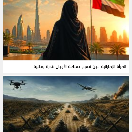
المرأة‭ ‬الإماراتية‭ ‬حين‭ ‬تصبح‭ ‬صناعة‭ ‬الأجيال‭ ‬قدرة‭ ‬وطنية