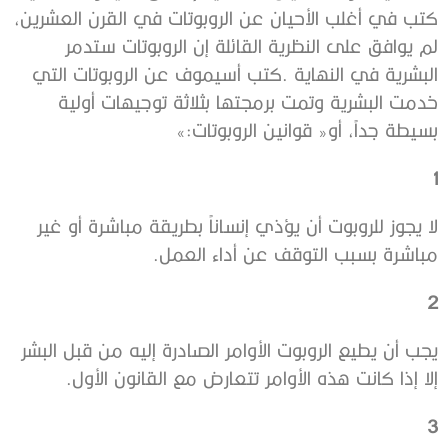
‬بسيطة‭ ‬جداً،‭ ‬أو‭ ‬‮«‬قوانين‭ ‬الروبوتات‮»‬‭:‬
‭ ‬
1
‬مباشرة‭ ‬بسبب‭ ‬التوقف‭ ‬عن‭ ‬أداء‭ ‬العمل‭.‬
‭ ‬
2
‬إلا‭ ‬إذا‭ ‬كانت‭ ‬هذه‭ ‬الأوامر‭ ‬تتعارض‭ ‬مع‭ ‬القانون‭ ‬الأول‭.‬
‭ ‬
3