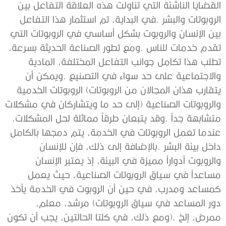
‬متشابهة‭ ‬جداً‭. ‬وقد‭ ‬يتبعان‭ ‬طرقاً‭ ‬مماثلة‭ ‬لحل‭ ‬المشكلات‭.