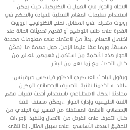
‬خلال‭ ‬التحدث‭ ‬مع‭ ‬زملائهم‭ ‬من‭ ‬البشر‭.‬
ويقول‭ ‬الباحث‭ ‬العسكري‭ ‬الدكتور‭ ‬فيليكس‭ ‬جيرفيتس‭: