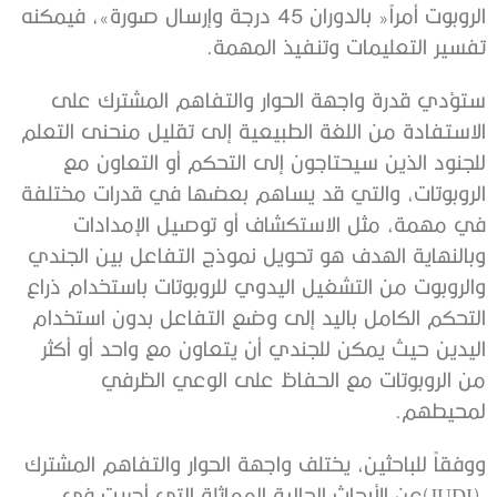
‬تفسير‭ ‬التعليمات‭ ‬وتنفيذ‭ ‬المهمة‭.‬
‬لمحيطهم‭.‬