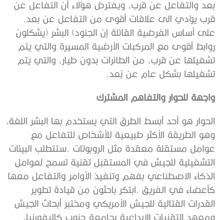
‬قرب‭ ‬يؤدي‭ ‬الى‭ ‬علاقات‭ ‬أقوى‭ ‬من‭ ‬التفاعل‭ ‬عن‭ ‬بعد‭.
‬تشغيلها‭ ‬بشكل‭ ‬عام‭ ‬عن‭ ‬بُعد‭.‬
واجهة‭ ‬للحوار‭ ‬والتفاهم‭ ‬المشترك‭ ‬