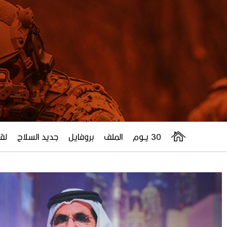
30 يــوم
الملف
بروفايل
جديد السلاح
لقا