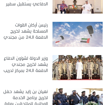
الدفاعي يستقبل سفير
جمهورية إندونيسيا لدى
الدولة
رئيسُ أركان القوات
المسلحة يشهد تخريج
الدفعة الـ24 من مجندي
الخدمة الوطنية في مركز
تدريب سيح حفير
وزير الدولة لشؤون الدفاع
يشهد تخريج مجندي
الدفعة الـ24 بمركز تدريب
سيح اللحمة
نهيان بن زايد يشهد حفل
تخريج برنامج الخدمة
الوطنية للملتحقين بوزارة