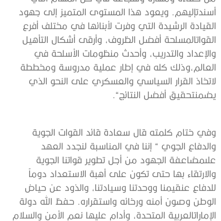
أسندت
إليهم
.
ويعود
هذا
المستوى
المتميز
إلى
جهود
القيادة
الرشيدة
التي
وفرت
لأبنائها
في
مختلف
أفرع
القوات
المسلحة
أفضل
الظروف،
وأرقى
أشكال
التأهيل
والإعداد
والتدريب،
وأحدث
منظومات
الأسلحة
في
العالم،
وذلك
كله
في
إطار
عملية
مدروسة
ومخططة
لاتخاذ
القرار
السياسي
والعسكري
على
النحو
الذي
يضمن
تحقيق
أفضل
النتائج
“.
وفي
ختام
كلمته
قال
سعادة
قائد
ا
لقوات
الجوية
والدفاع
الجوي
“
إننا
في
المناسبة
لنجدد
العهد
على
مضاعفة
الجهود
من
أجل
تطوير
قواتنا
الجوية
والارتقاء
بها
حتى
تكون
على
أهبة
الاستعداد
دوماً
للدفاع
عن
قيمنا
ووحدتنا
وسيادتنا،
والذود
عن
حياض
الوطن
وصون
أمنه
ورخائه
واستقراره
.
حفظ
الله
دولة
الإمارات
العربية
المتحدة،
وأدام
عليها
نعم
الأمن
والسلام