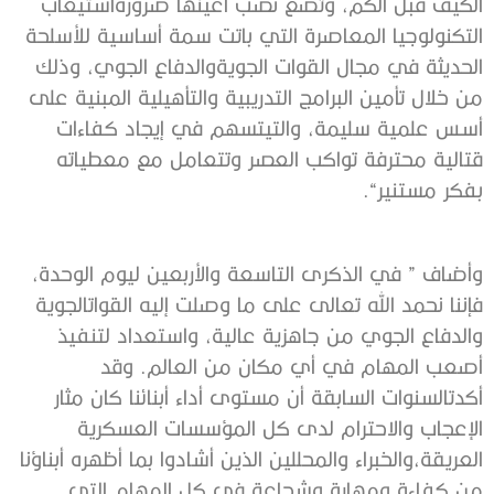
الكيف
قبل
الكم،
وتضع
نصب
أعينها
ضرورة
استيعاب
التكنولوجيا
المعاصرة
التي
باتت
سمة
أساسية
للأسلحة
الحديثة
في
مجال
القوات
الجوية
والدفاع
الجوي،
وذلك
من
خلال
تأمين
البرامج
التدريبية
والتأهيلية
المبنية
على
أسس
علمية
سليمة،
والتي
تسهم
في
إيجاد
كفاءات
قتالية
محترفة
تواكب
العصر
وتتعامل
مع
معطياته
بفكر
مستنير
“.
وأضاف
”
في
الذكرى
التاسعة
والأربعين
ليوم
الوحدة،
فإننا
نحمد
الله
تعالى
على
ما
وصلت
إليه
القوات
الجوية
والدفاع
الجوي
من
جاهزية
عالية،
واستعداد
لتنفيذ
أصعب
المهام
في
أي
مكان
من
العالم
.
وقد
أكدت
السنوات
السابقة
أن
مستوى
أداء
أبنائنا
كان
مثار
الإعجاب
والاحترام
لدى
كل
المؤسسات
العسكرية
العريقة،
والخبراء
والمحللين
الذين
أشادوا
بما
أظهره
أبناؤنا
من
كفاءة
ومهارة
وشجاعة
في
كل
المهام
التي