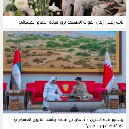
نائب رئيس أركان القوات المسلحة يزور قيادة الدفاع الكيميائي
بحضور ملك البحرين / حمدان بن محمد يشهد التمرين العسكري
المشترك “درع البحرين”