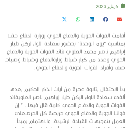
6 يناير 2023
أقامت
القوات
الجوية
والدفاع
الجوي
بوزارة
الدفاع
حفلا
بمناسبة
“
يوم
الوحدة
”
بحضور
سعادة
اللواء
الركن
طيار
إبراهيم
ناصر
محمد
العلوي
قائد
القوات
الجوية
والدفاع
الجوي
وعدد
من
كبار
ضباط
وزارة
الدفاع
وضباط
وضباط
صف
وأفراد
القوات
الجوية
والدفاع
الجوي
.
بدأ
الاحتفال
بتلاوة
عطرة
من
آيات
الذكر
الحكيم
بعدها
ألقى
سعادة
اللواء
الركن
طيار
إبراهيم
ناصر
العلوي
قائد
القوات
الجوية
والدفاع
الجوي
كلمة
قال
فيها
.. ”
إن
قواتنا
الجوية
والدفاع
الجوي
حريصة
كل
الحرص
على
العمل
بتوجيهات
القيادة
الرشيدة،
والاهتمام
بمبدأ