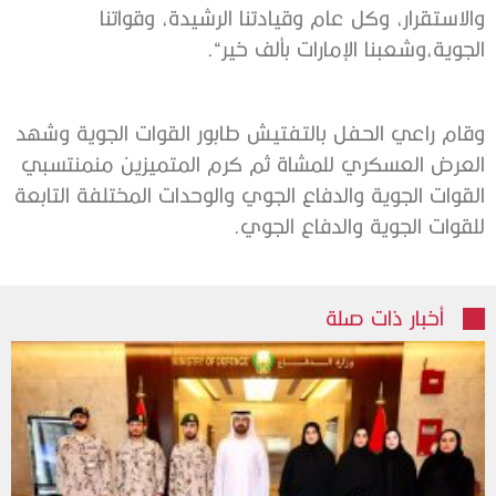
والاستقرار،
وكل
عام
وقيادتنا
الرشيدة،
وقواتنا
الجوية،
وشعبنا
الإمارات
بألف
خير
“.
وقام
راعي
الحفل
بالتفتيش
طابور
القوات
الجوية
وشهد
العرض
العسكري
للمشاة
ثم
كرم
المتميزين
من
منتسبي
القوات
الجوية
والدفاع
الجوي
والوحدات
المختلفة
التابعة
للقوات
الجوية
والدفاع
الجوي
.
أخبار ذات صلة