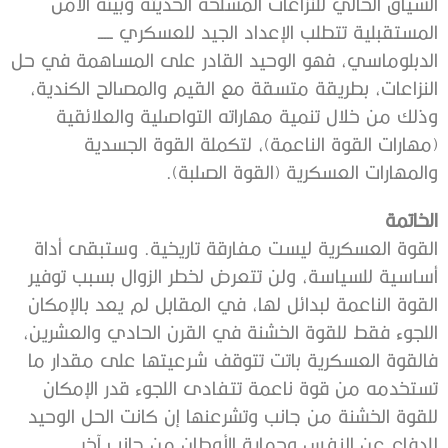
السياق الحالي للنزاعات المسلحة الحديثة وبيئة الأمن
المستقبلية تتطلب الإعداد الجيد للعسكري ـــــ
الدبلوماسي، فهو الوحيد القادر على المساهمة في حل
النزاعات، بطريقة متسقة مع القيم والمصالح الكندية،
وذلك من خلال تنمية مهاراته التواصلية والعلائقية
(مهارات القوة الناعمة)، لتكملة القوة الجسدية
والمهارات العسكرية (القوة الصلبة).
الخاتمة
القوة العسكرية ليست مفارقة تاريخية. وستبقى أداة
أساسية للسياسة، ولن تتعرض لخطر الزوال بسبب توفير
القوة الناعمة لبدائل لها، في المقابل لم يعد بالإمكان
اللجوء فقط للقوة الخشنة في القرن الحادي والعشرين،
فالقوة العسكرية باتت تتوقف شرعيتها على مقدار ما
تستخدمه من قوة ناعمة تتفادى اللجوء قدر الإمكان
للقوة الخشنة من جانب وتشرعنها إن كانت الحل الوحيد
للدفاع عن النفس وحماية الأوطان من جانب آخر.