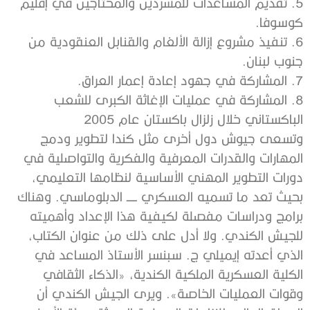
5. تقديم المساعدات للمشردين والمحتاجين في إقليم
كوسوفا.
6. تنفيذ مشروع إزالة الألغام والقنابل العنقودية من
جنوب لبنان.
7. المشاركة في جهود إعادة إعمار العراق.
8. المشاركة في عمليات الإغاثة الكبرى للشعب
الباكستاني خلال زلزال باكستان عام 2005
وتسعى جيوش دول أخرى مثل كندا لتطوير ودمج
المهارات والقدرات المعرفية والفكرية والتواصلية في
دورات التطوير المهني الأساسية لنظامها التعليمي،
بحيث تعد ما تسميه العسكري ـــــ الدبلوماسي. وهناك
برامج ودراسات مفصلة لكيفية هذا الإعداد وأهميته
للجيش الكندي. ولا أدل على ذلك من عنوان الكتاب،
الذي أعدته إيميلي ج. سبنسر الأستاذ المساعد في
الكلية العسكرية الملكية الكندية، «الذكاء الثقافي
وقوات العمليات الخاصة». ويرى الجيش الكندي أن