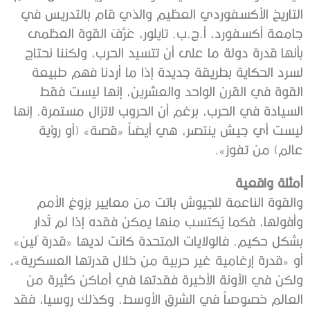
التاريخ الأكسفوردي العظيم والذي قام بالتدريس في
جامعة أكسفورد، أ.ج.ب. تايلور، عَرَّفَ القوة العظمى
بأنها قدرة دولة ما على أن تتسيد الحرب، ولكننا نحتاج
لسرد الحكاية بطريقة جديدة إذا ما أردنا فهم طبيعة
القوة في القرن الواحد والعشرين، إنها ليست فقط
السيادة في الحرب، برغم أن الحروب لاتزال مستمرة. إنها
ليست أي جيش ينتصر، هي أيضاً «قصة» (أو رؤية
عالم) من تفوز».
أمثلة واقعية
والقوة الناعمة للجيوش باتت من معايير بزوغ الأمم
وأفولها، فكما يُكتسب منها يمكن فقده إذا لم تُدار
بشكل حكيم. فالولايات المتحدة كانت لديها «قدرة َلين»
أو «قدرة إرغامية غير حربية من خلال قدرتها العسكرية»،
ولكن في الآونة الأخيرة فقدتها في أماكن كثيرة من
العالم خصوصاً في الشرق الأوسط. وكذلك روسيا، فقد