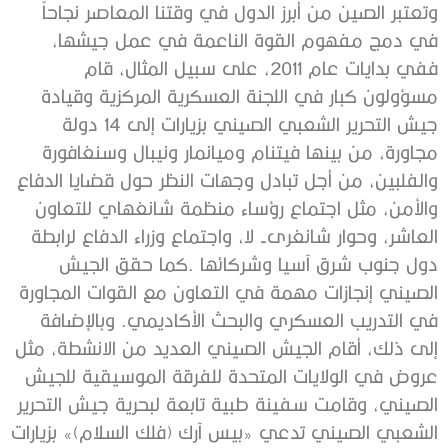
وتعتبر الصين من أبرز الدول في وقتنا المعاصر نجاحاً
في دمج مفهوم القوة الناعمة في عمل جيشها،
ففي بدايات عام 2011، على سبيل المثال، قام
مسؤولون كبار في اللجنة العسكرية المركزية وقيادة
جيش التحرير الشعبي الصيني بزيارات إلى 14 دولة
مجاورة، من بينها فيتنام وميانمار ونيبال وسنغافورة
والفلبين، من أجل تبادل وجهات النظر حول قضايا الدفاع
والأمن، مثل اجتماع رؤساء منظمة شانغهاي للتعاون
العاشر، وحوار شانغرى- لا، واجتماع وزراء الدفاع لرابطة
دول جنوب شرق آسيا وشركائها .كما حقق الجيش
الصيني إنجازات مهمة في التعاون مع القوات المجاورة
في التدريب العسكري والبحث الأكاديمي. وبالإضافة
إلى ذلك، أقام الجيش الصيني العديد من الانشطة، مثل
عروض في الولايات المتحدة للفرقة الموسيقية للجيش
الصيني، وقامت سفينة طبية تابعة لبحرية جيش التحرير
الشعبي الصيني تدعي «بيس آرك (فلك السلام)» بزيارات