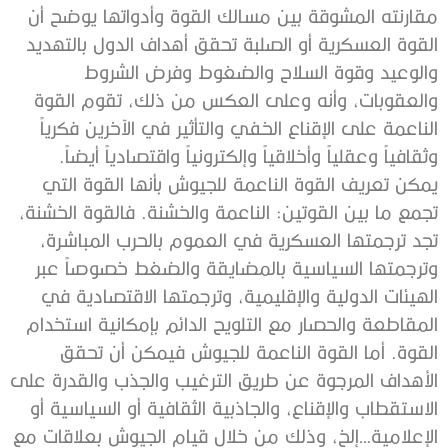
مقارنته المشوقة بين مسالك القوة وأدواتها يوضح أن
القوة العسكرية أو الصلبة تحقق أهداف الدول بالتهديد
والوعيد وقوة السلاح والضغوط وفرض الشروط
والعقوبات، وأنه وعلى العكس من ذلك، تقوم القوة
الناعمة على الإقناع الخفي والتأثير في الآخرين فكرياً
وثقافياً وعقلياً وأخلاقياً وإلكترونياً واقتصادياً أيضاً.
يمكن تعريف القوة الناعمة للجيوش بأنها القوة التي
تجمع ما بين القوتين: الناعمة والخشنة. فالقوة الخشنة،
تجد ترجمتها العسكرية في العموم بالحرب المباشرة،
وترجمتها السياسية بالمضايقة والضغط خصوصاً عبر
الهيئات الدولية والإقليمية، وترجمتها الاقتصادية في
المقاطعة والحصار مع التلويح الدائم بإمكانية استخدام
القوة. أما القوة الناعمة للجيوش فيمكن أن تحقق
الأهداف المرجوة عن طريق الترغيب والجذب والقدرة على
الاستقطاب والإقناع، والجاذبية الثقافية أو السياسية أو
الإعلامية…إلخ، وذلك من خلال قيام الجيوش بعلاقات مع