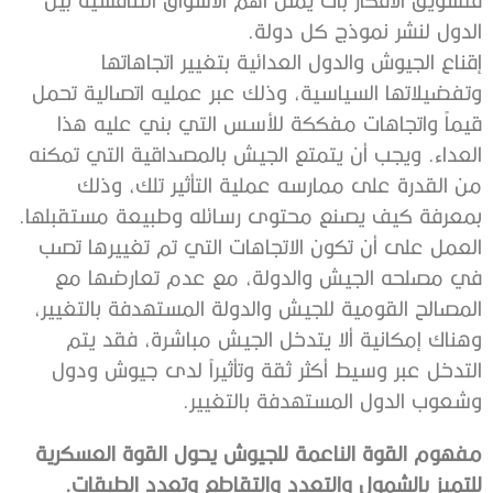
الدول لنشر نموذج كل دولة.
إقناع الجيوش والدول العدائية بتغيير اتجاهاتها
وتفضيلاتها السياسية، وذلك عبر عمليه اتصالية تحمل
قيماً واتجاهات مفككة للأسس التي بني عليه هذا
العداء. ويجب أن يتمتع الجيش بالمصداقية التي تمكنه
من القدرة على ممارسه عملية التأثير تلك، وذلك
بمعرفة كيف يصنع محتوى رسائله وطبيعة مستقبلها.
العمل على أن تكون الاتجاهات التي تم تغييرها تصب
في مصلحه الجيش والدولة، مع عدم تعارضها مع
المصالح القومية للجيش والدولة المستهدفة بالتغيير،
وهناك إمكانية ألا يتدخل الجيش مباشرة، فقد يتم
التدخل عبر وسيط أكثر ثقة وتأثيراً لدى جيوش ودول
وشعوب الدول المستهدفة بالتغيير.
مفهوم القوة الناعمة للجيوش يحول القوة العسكرية
للتميز بالشمول والتعدد والتقاطع وتعدد الطبقات.