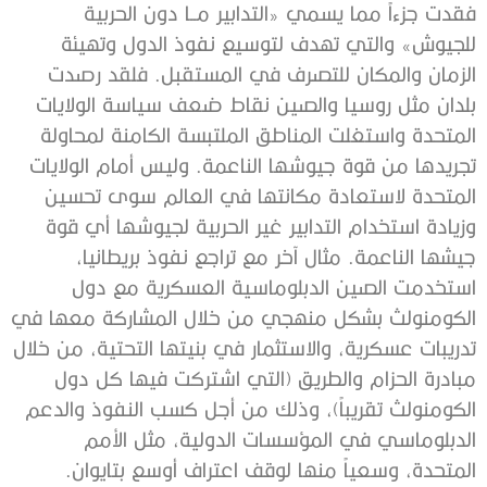
فقدت جزءاً مما يسمي «التدابير مــا دون الحربية
للجيوش» والتي تهدف لتوسيع نفوذ الدول وتهيئة
الزمان والمكان للتصرف في المستقبل. فلقد رصدت
بلدان مثل روسيا والصين نقاط ضعف سياسة الولايات
المتحدة واستغلت المناطق الملتبسة الكامنة لمحاولة
تجريدها من قوة جيوشها الناعمة. وليس أمام الولايات
المتحدة لاستعادة مكانتها في العالم سوى تحسين
وزيادة استخدام التدابير غير الحربية لجيوشها أي قوة
جيشها الناعمة. مثال آخر مع تراجع نفوذ بريطانيا،
استخدمت الصين الدبلوماسية العسكرية مع دول
الكومنولث بشكل منهجي من خلال المشاركة معها في
تدريبات عسكرية، والاستثمار في بنيتها التحتية، من خلال
مبادرة الحزام والطريق (التي اشتركت فيها كل دول
الكومنولث تقريباً)، وذلك من أجل كسب النفوذ والدعم
الدبلوماسي في المؤسسات الدولية، مثل الأمم
المتحدة، وسعياً منها لوقف اعتراف أوسع بتايوان.