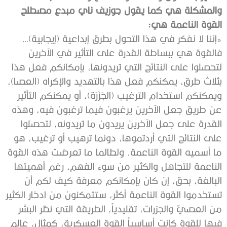
والمشكلة هي كما يقول جوزيف ناي مبدع مصطلح
القوة الناعمة هي:
«إننا لا نفكر في هذا التحول بطرق إبداعية (إيجابية)…
فالقوة هي ببساطة القدرة على التأثير في الآخرين
لتحصلوا على النتائج التي تريدونها، بإمكانكم فعل هذا
بثلاث طرق، يمكنكم فعل هذا بالتهديد والإكراه (العصا)،
ويمكنكم استخدام الترغيب (الجَزَرَة)، أو يمكنكم التأثير
عن طريق جعل الآخرين يرغبون فيما ترغبون فيه، وهذه
القدرة على جعل الآخرين يريدون ما تريدونه، لتحصلوا
على النتائج التي أردتموها، دونما ترهيب أو ترغيب، هو
ما أسميه القوة الناعمة. ولطالما ما تعرضت هذه القوة
الناعمة للتجاهل والكثير من سوء الفهم، رغم أهميتها
البالغة، بحق، إن كان بإمكانكم معرفة كيف لكم أن
تستخدموا القوة الناعمة أكثر، ستتمكنون من ادخار الكثير
من العصيّ والجزرات، تقليدياً، الطريقة التي نظر البشر
فيها للقوة كانت أساسياً القوة العسكرية، كمثال، عالم