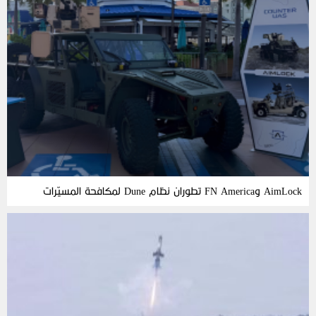
AimLock وFN America تطوران نظام Dune لمكافحة المسيّرات