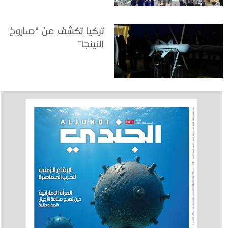
تركيا تكشف عن “صاروخ
النينجا”