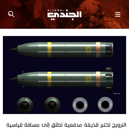
النرويج تختبر قذيفة مدفعية تطلَق إلى مسافة قياسية