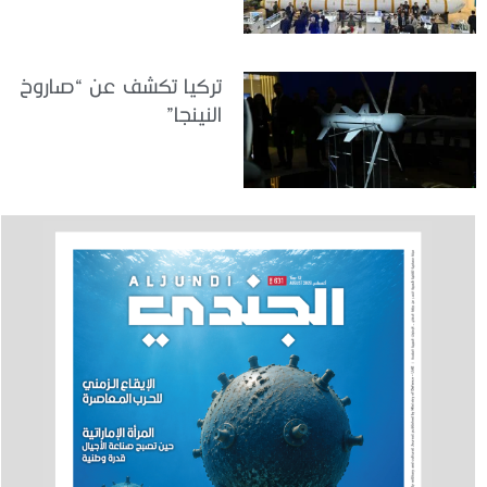
تركيا تكشف عن “صاروخ
النينجا”