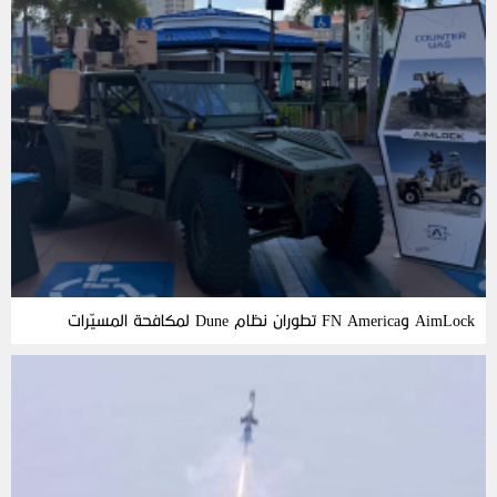
AimLock وFN America تطوران نظام Dune لمكافحة المسيّرات