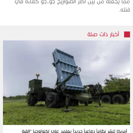
مما يجعله من بين أكثر الصواريخ جو-جو كفاءة في
فئته.
أخبار ذات صلة
أمريكا تنشر نظاماً دفاعياً جديداً يعتمد على تكنولوجيا “القبة