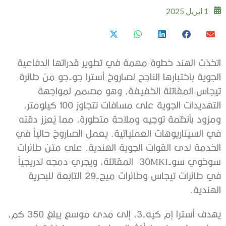
1 ابريل 2025
اتخذت الهند خطوة مهمة في تطوير قدراتها الدفاعية
الجوية باختبارها الناجح لصاروخ أسترا جو-جو من طائرة
تيجاس المقاتلة الخفيفة، وهو مصمم لمواجهة
التهديدات الجوية على مسافات تتجاوز 100 كيلومتر،
ومزود بأنظمة توجيه وملاحة متطورة، مما يُعزز دقته
في السيناريوهات العملياتية. يعمل الصاروخ حالياً في
الخدمة لدى القوات الجوية الهندية. على متن طائرات
سوخوي سو-30MKI المقاتلة، ويجري دمجه تدريجياً
في طائرات تيجاس وطائرات ميج-29 التابعة للبحرية
الهندية.
يهدف أسترا إم كيه-3، إلى مدى موسع يبلغ 350 كم،