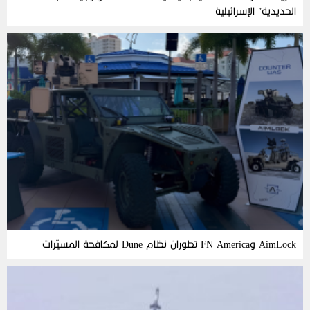
الحديدية” الإسرائيلية
AimLock وFN America تطوران نظام Dune لمكافحة المسيّرات