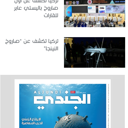
تركيا تكشف عن أول
صاروخ باليستي عابر
للقارات
تركيا تكشف عن “صاروخ
النينجا”