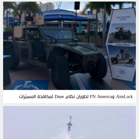
AimLock وFN America تطوران نظام Dune لمكافحة المسيّرات