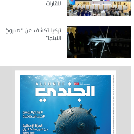
للقارات
تركيا تكشف عن “صاروخ
النينجا”