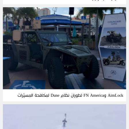
AimLock وFN America تطوران نظام Dune لمكافحة المسيّرات