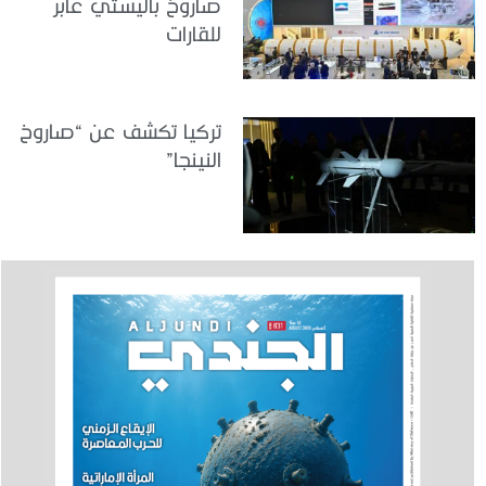
صاروخ باليستي عابر
للقارات
تركيا تكشف عن “صاروخ
النينجا”