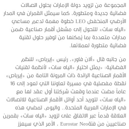
المجموعة من تزويد دولة الإمارات بحلول اتصالات
فضائية جديدة ومتطورة، كما سيمثل القمران في المدار
الأرضي المنخفض LEO خطوة مهمة تدعم مساعي
«الياه سات» للتحول إلى مشغل أقمار صناعية ضمن
مدارات متعددة بما يُمكنها من توفير حلول تقنية
فضائية متطورة لعملائها.
من جانبه قال «آلان فاور»، رئيس «إيرباص» للنظم
الفضائية: «يمثل اختيار «الياه سات» لأنظمة تقنيات
الأقمار الصناعية الرائدة ذات المرونة التامة من «إيرباص»
نقطة مفصلية في مسيرة تعاوننا التي تعود إلى 16
عاماً مضت عندما وقعت شركتنا أول عقد لها مع
«الياه سات» لتوريد أحد أوائل الأقمار الصناعية للاتصالات
في الإمارات العربية المتحدة.. واليوم، تمضي هذه
العلاقة قدماً عبر الاتفاق على تزويد «الياه سات» بقمرين
صناعيين من فئةEurostar Neo ، الأمر الذي سيعزز