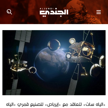
«الياه سات» تتعاقد مع «إيرباص» لتصنيع قمري «الياه