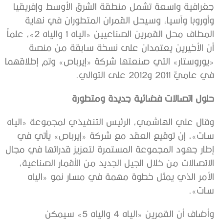
جغرافية واسعة تشمل منطقة الشرق الأوسط وإفريقيا
وأوروبا وآسيا، وسيحل القمران المتطوران في نهاية
المطاف محل القمرين الصناعيين «الياه 1 والياه 2»، علماً
أن الأخيرين يعتمدان على نسخة سابقة من منصة
«يوروستار» التي صنعتها شركة «إيرباص» وتم إطلاقهما
في عاميّ 2011 و2012 على التوالي.
حلول اتصالات فضائية جديدة ومتطورة
وقال علي الهاشمي، الرئيس التنفيذي لمجموعة «الياه
سات»، إن توقيع العقد مع شركة «إيرباص» يأتي في
إطار جهود المجموعة المستمرة لتعزيز قدراتها في مجال
الاتصالات من خلال الجيل الجديد من الأقمار الصناعية،
الأمر الذي يمثل خطوة مهمة في مسار نمو «الياه
سات».
وأضاف أن القمرين «الياه 4 والياه 5» سيمكن