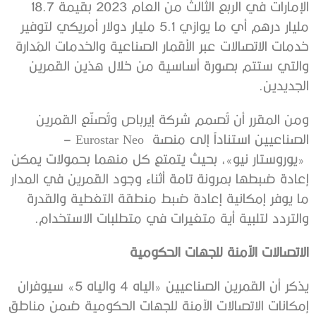
الإمارات في الربع الثالث من العام 2023 بقيمة 18.7
مليار درهم أي ما يوازي 5.1 مليار دولار أمريكي لتوفير
خدمات الاتصالات عبر الأقمار الصناعية والخدمات المُدارة
والتي ستتم بصورة أساسية من خلال هذين القمرين
الجديدين.
ومن المقرر أن تُصمم شركة إيرباص وتُصنّع القمرين
الصناعيين استناداً إلى منصة Eurostar Neo –
«يوروستار نيو»، بحيث يتمتع كل منهما بحمولات يمكن
إعادة ضبطها بمرونة تامة أثناء وجود القمرين في المدار
ما يوفر إمكانية إعادة ضبط منطقة التغطية والقدرة
والتردد لتلبية أية متغيرات في متطلبات الاستخدام.
الاتصالات الآمنة للجهات الحكومية
يذكر أن القمرين الصناعيين «الياه 4 والياه 5» سيوفران
إمكانات الاتصالات الآمنة للجهات الحكومية ضمن مناطق