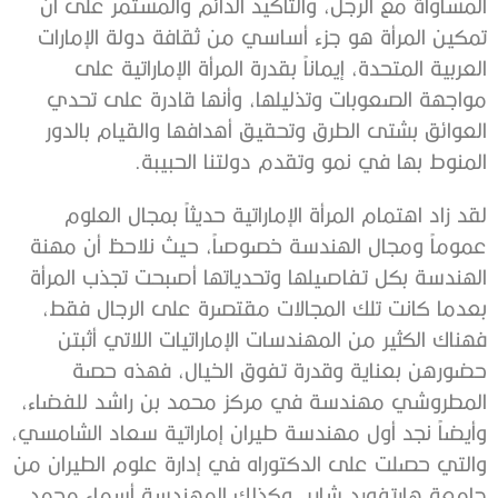
المساواة مع الرجل، والتأكيد الدائم والمستمر على أن
تمكين المرأة هو جزء أساسي من ثقافة دولة الإمارات
العربية المتحدة، إيماناً بقدرة المرأة الإماراتية على
مواجهة الصعوبات وتذليلها، وأنها قادرة على تحدي
العوائق بشتى الطرق وتحقيق أهدافها والقيام بالدور
المنوط بها في نمو وتقدم دولتنا الحبيبة.
لقد زاد اهتمام المرأة الإماراتية حديثاً بمجال العلوم
عموماً ومجال الهندسة خصوصاً، حيث نلاحظ أن مهنة
الهندسة بكل تفاصيلها وتحدياتها أصبحت تجذب المرأة
بعدما كانت تلك المجالات مقتصرة على الرجال فقط،
فهناك الكثير من المهندسات الإماراتيات اللاتي أثبتن
حضورهن بعناية وقدرة تفوق الخيال، فهذه حصة
المطروشي مهندسة في مركز محمد بن راشد للفضاء،
وأيضاً نجد أول مهندسة طيران إماراتية سعاد الشامسي،
والتي حصلت على الدكتوراه في إدارة علوم الطيران من
جامعة هارتفورد شاير، وكذلك المهندسة أسماء محمد