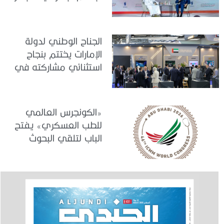
نموذج عالمي في
الجاهزية والاستقرار
الجناح الوطني لدولة
الإمارات يختتم بنجاح
استثنائي مشاركته في
معرض «يوروساتوري
2026»
«الكونجرس العالمي
للطب العسكري» يفتح
الباب لتلقي البحوث
والدراسات المشاركة في
برنامجه العلمي