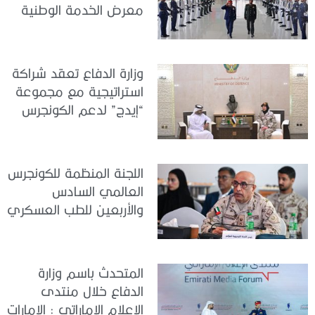
معرض الخدمة الوطنية
للتوظيف 2026
وزارة الدفاع تعقد شراكة
استراتيجية مع مجموعة
“إيدج” لدعم الكونجرس
العالمي للطب العسكري
– أبوظبي 2026
اللجنة المنظمة للكونجرس
العالمي السادس
والأربعين للطب العسكري
تعقد اجتماعًا لمتابعة آخر
التحضيرات
المتحدث باسم وزارة
الدفاع خلال منتدى
الإعلام الإماراتي : الإمارات