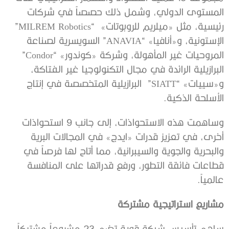
المستوى الدولي، وشمل ذلك حصصاً في شركات
رئيسية، مثل «ميلريم للروبوتات» “MILREM Robotics”
الإستونية، و«أنافيا» “ANAVIA” السويسرية لصناعة
المروحيات غير المأهولة، وشركة «كوندور» “Condor”
البرازيلية الرائدة في مجال التكنولوجيا غير الفتاكة،
و«سييات» “SIATT” البرازيلية المتخصصة في إنتاج
الأسلحة الذكية.
وساهمت هذه الاستحواذات، إلى جانب 9 استحواذات
أخرى، في تعزيز قدرات «ايدج» في المجالات البرية
والبحرية والجوية والسيبرانية، مما أتاح لها فرصاً في
قطاعات فائقة التطور، ورفع قدراتها على المنافسة
عالمياً.
مشاريع استراتيجية مشتركة
ساهم تأسيس شبكة قوية تضم 23 مشروعاً مشتركاً