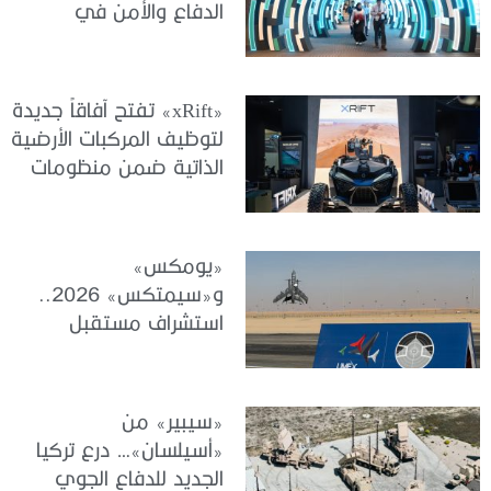
الدفاع والأمن في
كوالالمبور
«xRift» تفتح آفاقاً جديدة
لتوظيف المركبات الأرضية
الذاتية ضمن منظومات
الجيوش الحديثة
«يومكس»
و«سيمتكس» 2026..
استشراف مستقبل
الأنظمة غير المأهولة
والمحاكاة والتدريب
«سيبير» من
«أسيلسان»… درع تركيا
الجديد للدفاع الجوي