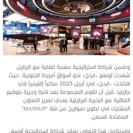
وضمن شراكة استراتيجية مهمة للغاية مع البرازيل
شهدت توسّع «ايدج» نحو أسواق أمريكا الجنوبية، حيث
افتتحت «ايدج» في أبريل 2023 مكتباً إقليمياً في
برازيليا، قبل أن تقوم المجموعة بعد فترة وجيزة بتوقيع
اتفاقية مع البحرية البرازيلية بهدف تعزيز التعاون
المشترك في تطوير صواريخ من فئة “MANSUP”
المضادة للسفن.
واستكمل هذا التعاون بعقد شراكة استراتيجية أوسع،