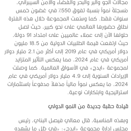
مجالات الجو والبر والبحر والفضاء والأمن السيبراني،
مُسجلةً نمواً بنسبة تفوق 550% في غضون خمس
سنوات فقط. كما وسّعت المجموعة خلال هذه الفترة
نطاق حضورها العالمي على نحو كبير، حيث تصل
حلولها الآن إلى عملاء عالميين على امتداد 91 دولة،
حيث ارتفعت قيمة الطلبيات الدولية من 18.5 مليون
دولار أمريكي في عام 2019 إلى أكثر من 2.1 مليار دولار
أمريكي في عام 2024، مما يعكس التأثير المتزايد
لمجموعة «ايدج» في الأسواق العالمية. كما وصلت
الإيرادات السنوية إلى 4.9 مليار دولار أمريكي في عام
2024، ما يعكس نمواً مالياً مذهلاً مدفوعاً باستثمارات
استراتيجية وابتكارات نوعية.
قيادة حقبة جديدة من النمو الدولي
وبهذه المناسبة، قال معالي فيصل البناي، رئيس
مجلس إدارة مجموعة «ايدج»: «في ظل ما يشهده