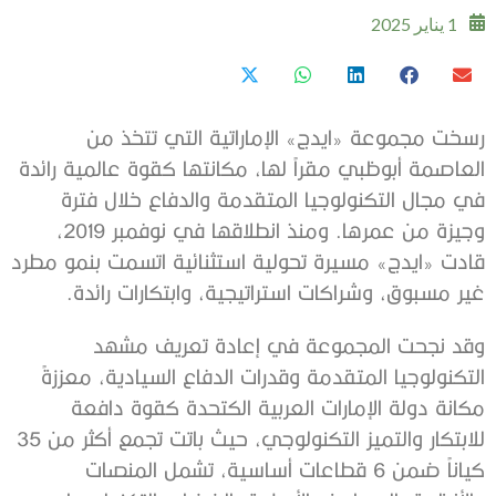
1 يناير 2025
رسخت مجموعة «ايدج» الإماراتية التي تتخذ من
العاصمة أبوظبي مقراً لها، مكانتها كقوة عالمية رائدة
في مجال التكنولوجيا المتقدمة والدفاع خلال فترة
وجيزة من عمرها. ومنذ انطلاقها في نوفمبر 2019،
قادت «ايدج» مسيرة تحولية استثنائية اتسمت بنمو مطرد
غير مسبوق، وشراكات استراتيجية، وابتكارات رائدة.
وقد نجحت المجموعة في إعادة تعريف مشهد
التكنولوجيا المتقدمة وقدرات الدفاع السيادية، معززةً
مكانة دولة الإمارات العربية الكتحدة كقوة دافعة
للابتكار والتميز التكنولوجي، حيث باتت تجمع أكثر من 35
كياناً ضمن 6 قطاعات أساسية، تشمل المنصات