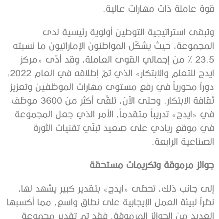
قوة عاملة ذات مهارات عالية.
وتبقى استراتيجية التوطين أولوية رئيسية لدى
المجموعة، حيث يشكّل المواطنون الإماراتيون ما نسبته
23.5 % من إجمالي القوى العاملة، وقد أدّى «مركز
ايدج للتعلم والابتكار» الذي تمّ إطلاقه في العام 2022،
دوراً محورياً في رفع مستوى مهارات الموظفين وتعزيز
ثقافة الابتكار. وحتى الآن، تلقّى أكثر من 3600 موظف
في «ايدج» تدريباً متقدماً، الأمر الذي جعل المجموعة
في موقع ريادي على صعيد تبنّي تقنيات الثورة
الصناعية الرابعة.
جوائز مرموقة وتكريمات مستحقة
إلى جانب ذلك، تحظى «ايدج» بتقدير كبير يشهد لها،
نظراً لبيئة العمل الإيجابية على نطاق واسع، مما أكسبها
العديد من الجوائز المرموقة. فقد تم تقدير مجموعة