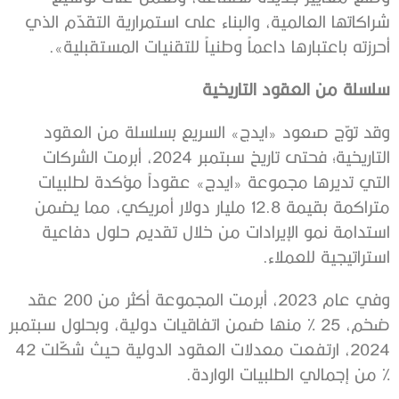
شراكاتها العالمية، والبناء على استمرارية التقدّم الذي
أحرزته باعتبارها داعماً وطنياً للتقنيات المستقبلية».
سلسلة من العقود التاريخية
وقد توّج صعود «ايدج» السريع بسلسلة من العقود
التاريخية؛ فحتى تاريخ سبتمبر 2024، أبرمت الشركات
التي تديرها مجموعة «ايدج» عقوداً مؤكدة لطلبيات
متراكمة بقيمة 12.8 مليار دولار أمريكي، مما يضمن
استدامة نمو الإيرادات من خلال تقديم حلول دفاعية
استراتيجية للعملاء.
وفي عام 2023، أبرمت المجموعة أكثر من 200 عقد
ضخم، 25 % منها ضمن اتفاقيات دولية، وبحلول سبتمبر
2024، ارتفعت معدلات العقود الدولية حيث شكّلت 42
% من إجمالي الطلبيات الواردة.