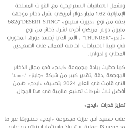
وتشمل الاتفاقيات الاستراتيجية مع القوات المسلحة
الإماراتية 1.62 مليار دولار أمريكي لشراء ذخائر موجهة
بدقة من نوع «ديزرت ستينغ» “DESERT STING”و582
مليون دولار أمريكي أخرى لشراء ذخائر من نوع
«ثاندر»“THUNDER” ، الأمر الذي يُجسد دورها المحوري
في تلبية الاحتياجات الخاصة للعملاء على الصعيدين
المحلي والدولي.
كما حظيت ريادة مجموعة «ايدج» في مجال الذخائر
الموجهة بدقة بتقدير كبير من شركة «جاينز» “Janes”
التي قامت في العام 2024 بتصنيف «ايدج» ضمن
أفضل ثلاث شركات تصنيع عالمية في هذا المجال.
تعزيز قدرات «ايدج»
على صعيد آخر، عززت مجموعة «ايدج» حضورها عبر ما
مجموعه 13 عملية استحواذ واستثمار استراتيجي على