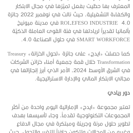
المعترف بها حظيت بفعل تميّزها في مجال الابتكار
والكفاءة التشغيلية، حيث نالت في نوفمبر 2022 جائزة
ROI-EFESO INDUSTRIE 4.0 في مدينة ميونيخ
بألمانيا تقديراً لريادتها في فئة القوى العاملة الذكيّة
SMART WORKFORCE في حلول الصناعة 4.0.
كما حصلت «ايدج» على جائزة «تحول الخزانة» Treasury
Transformation خلال قمة جمعية أمناء خزائن الشركات
في الشرق الأوسط 2024، الأمر الذي أبرز إنجازاتها في
مجالي الابتكار المالي والإدارة الاستراتيجية.
دور ريادي
تعتبر مجموعة «ايدح» الإماراتية اليوم واحدة من أكثر
المجموعات التكنولوجية تقدماً، وجاء تأسيسها بهدف
تطوير حلول مرنة وجريئة ومبتكرة في مجال الدفاع
وغيره من المجالات ولتكون حافزاً للتغير والتحول، حيث