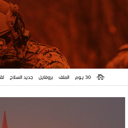
30 يــوم
الملف
بروفايل
جديد السلاح
لقا