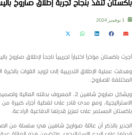
باكستان تنفذ بنجاح تجربة إطلاق صاروخ بال
1 نوفمبر 2024
أجرت باكستان مؤخراً اختباراً تجريبياً ناجحاً لإطلاق صاروخ با
وهدفت عملية الإطلاق التدريبية إلى تزويد القوات بالخبرة
المختلفة للصاروخ.
ويشكل صاروخ شاهين 2، المعروف بدقته الع
الاستراتيجية، ومع مدى قادر على تغطية أجزاء كبيرة من ال
باكستان المستمر على تعزيز قدرتها الدفاعية الرادعة.
الجدير بالذكر أن عائلة صواريخ شاهين هي سلسلة من الصوار
قدرتها على الردع الاستراتيجي. وتتضمن هذه العائلة عدة