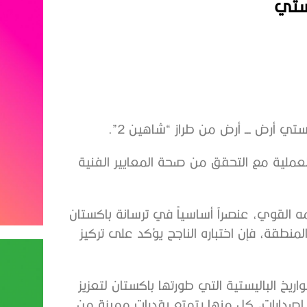
يستي
ليستي أرض ـــ أرض من طراز “شاهين 2”.
 العملية مع التحقق من صحة المعايير الفنية
الية وتصميمه القوي، عنصراً أساسياً في ترسانة باكستان
منطقة، فإن اختباره الناجح يؤكد على تركيز
يخ الباليستية التي طورتها باكستان لتعزيز
 إصدارات، كل منها يتمتع بقدرات مميزة من