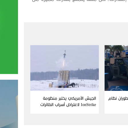
Aim وFN America تطوران نظام
الجيش الأمريكي يختبر منظومة
IonStrike لاعتراض أسراب الطائرات
بدون طيار