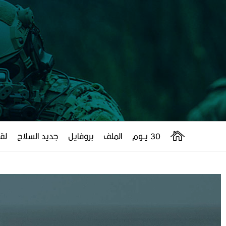
30 يــوم
الملف
بروفايل
جديد السلاح
لقا