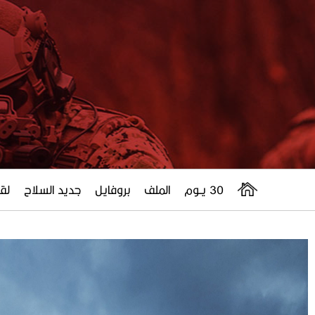
30 يــوم
الملف
بروفايل
جديد السلاح
لقا