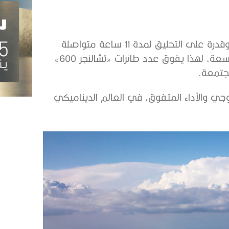
تتميز طائرة «تشالنجر 650» بموثوقية عالية، وقوة فائقة، وقدرة على التحليق لمدة 11 ساعة متواصلة
بالإضافة إلى تميزها ببرنامج صيانة رائد ومساحة كابينة واسعة، لهذا يفوق عدد طائرات «تشالنجر 600»
جتمعة.
ر 650» رمزاً للتطور التكنولوجي والأداء المتفوق، في العالم الديناميكي