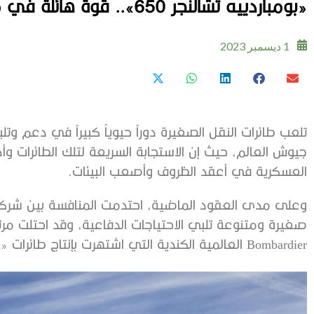
«بومباردييه تشالنجر 650».. قوة هائلة في مجال الطيران العسكري
1 ديسمبر 2023
تلعب طائرات النقل الصغيرة دوراً حيوياً كبيراً في دعم و
جيوش العالم، حيث إن الاستجابة السريعة لتلك الطائرات وأ
العسكرية في أعقد الظروف وأصعب البيئات.
وعلى مدى العقود الماضية، احتدمت المنافسة بين شركات ال
صغيرة ومتنوعة تلبي الاحتياجات الدفاعية، وقد احتلت مرت
Bombardier العالمية الكندية التي اشتهرت بإنتاج طائرات «بومباردييه تشالنجر 600» ذات الكفاءة العالية.