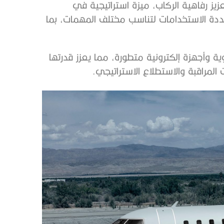
يز رفاهية الركاب، ميزة استراتيجية في
ددة الاستخدامات لتناسب مختلف المهمات، بما
 طائرة «تشالنجر 650» بمحركات قوية وأجهزة إلكترونية متطورة، مما يعزز قدرتها
لمراقبة والاستطلاع الاستراتيجي.