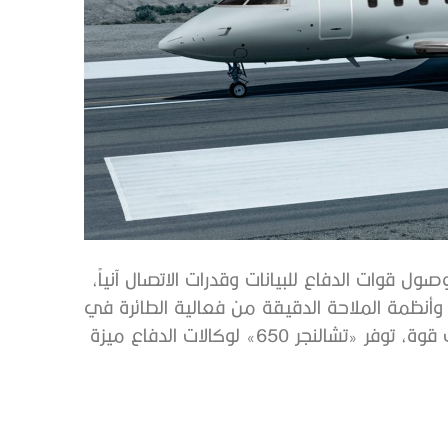
الأجهزة الإلكترونية المتطورة في «تشالنجر 650» وصول قوات الدفاع للبيانات وقدرات الاتصال آنياً،
وأنظمة الملاحة الدقيقة من فعالية الطائرة في
البيئات المعقدة والصعبة. ففي عالم تُعد فيه المعلومات قوة، توفر «تشالنجر 650» لوكالات الدفاع ميزة