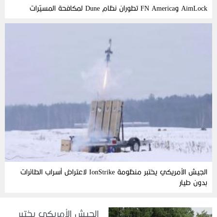
AimLock وFN America تطوران نظام Dune لمكافحة المسيّرات
الجيش الأمريكي يختبر منظومة IonStrike لاعتراض أسراب الطائرات
بدون طيار
الجيش الأمريكي يختبر