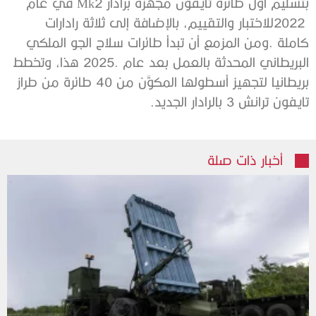
‬تايفون‭ ‬ترانش‭ ‬3‭ ‬بالرادار‭ ‬الجديد‭.‬
أخبار ذات صلة