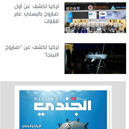
تركيا تكشف عن أول
صاروخ باليستي عابر
للقارات
تركيا تكشف عن “صاروخ
النينجا”