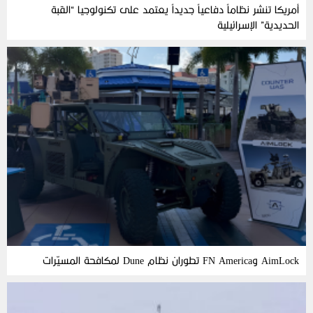
أمريكا تنشر نظاماً دفاعياً جديداً يعتمد على تكنولوجيا “القبة
الحديدية” الإسرائيلية
AimLock وFN America تطوران نظام Dune لمكافحة المسيّرات