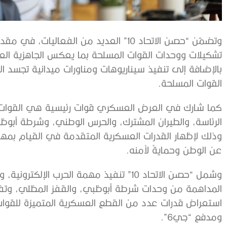
وتضمّن “حصن الاتحاد 10” العديد من الفع
تشكيلات ووحدات القوات المسلحة بما يعكس الجاهزية العال
بالإضافة إلى تنفيذ سيناريوهات ومناورات ميدانية تجسد ال
القوات المسلحة.
كما شارك في العرض العسكري قوات رئيسية هي القوات ال
الرئاسة، والطيران المشترك، والحرس الوطني، وشرطة أبوظبي
وذلك لإظهار القدرات العسكرية المتقدمة في القيام بمهام
عن الوطن وحمايةً لأمنه.
وشمل “حصن الاتحاد 10” تنفيذ مهمة الحرب ال
المداهمة من وحدات شرطة أبوظبي، والقفز المظلي، وتفك
استعراض قدرات عدد من القطع العسكرية المتميزة للقوات الب
ومدفع “جي6”.