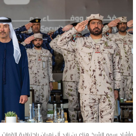
وأشاد سمو الشيخ هزاع بن زايد آل نهيان باحترافية القوات ال