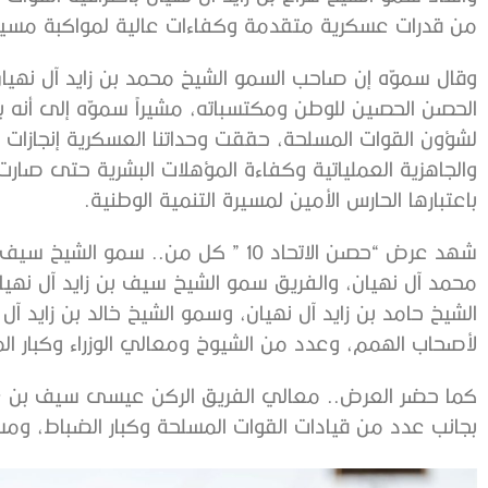
من قدرات عسكرية متقدمة وكفاءات عالية لمواكبة مسيرة
وقال سموّه إن صاحب السمو الشيخ محمد بن زايد آل نهيان 
الحصن الحصين للوطن ومكتسباته، مشيراً سموّه إلى أنه ب
لشؤون القوات المسلحة، حققت وحداتنا العسكرية إنجازا
والجاهزية العملياتية وكفاءة المؤهلات البشرية حتى صارت ق
باعتبارها الحارس الأمين لمسيرة التنمية الوطنية.
شهد عرض “حصن الاتحاد 10 ” كل من.. س
محمد آل نهيان، والفريق سمو الشيخ سيف بن زايد آل نهيان،
الشيخ حامد بن زايد آل نهيان، وسمو الشيخ خالد بن زايد آل
لأصحاب الهمم، وعدد من الشيوخ ومعالي الوزراء وكبار ال
كما حضر العرض.. معالي الفريق الركن عيسى سيف بن عبل
بجانب عدد من قيادات القوات المسلحة وكبار الضباط، ومسؤ