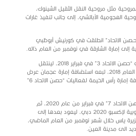
وحية مثل مروحية النقل الثقيل الشينوك،
حية الهجومية الأباتشي، إلى جانب تنفيذ غارات
“حـصن الاتحاد” انطلقت في كورنيش أبوظبي
واحتضنت مدينة العين النسخة الثالثة من العرض العسكري “حصن الاتحاد 3” في فبراير 2018، لينتقل
بعدها “حصن الاتحاد 4” إلى إمارة الفجيرة في نوفمبر من العام 2018، تبعه استضافة إمارة عجمان عرض
“حصن الاتحاد 5” في مارس من عام 2019، لتتبعه استضافة إمارة رأس الخيمة لفعاليات “حصن الاتحاد 6”
ثم انتقل العرض إلى إمارة أم القيوين التي استضافت “حصن الاتحاد 7” في فبراير من عام 2020، ثم
أقيم “حصن الاتحاد 8” في مارس 2022 في المنطقة الجنوبية لإكسبو 2020 دبي، ليعود بعدها إلى
ي التي استضافت “حصن الاتحاد 9” في جزيرة ياس خلال شهر نوفمبر من العام الماضي،
د الى مدينة العين.