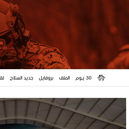
30 يــوم
الملف
بروفايل
جديد السلاح
لقا