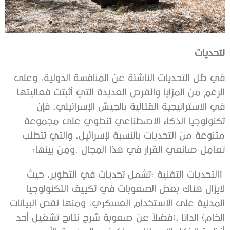
لتحديات
‬تعامل‭ ‬صانعي‭ ‬القرار‭ ‬في‭ ‬هذا‭ ‬المجال‭. ‬ومن‭ ‬بينها‭:‬