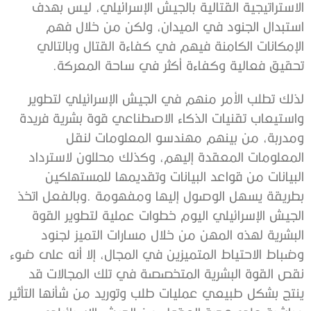
‬تحقيق‭ ‬فعالية‭ ‬وكفاءة‭ ‬أكثر‭ ‬في‭ ‬ساحة‭ ‬المعركة‭.‬