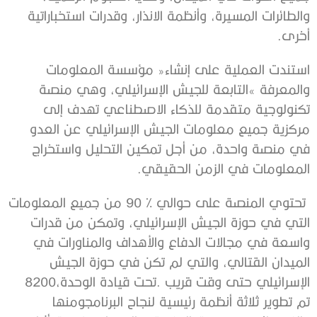
‬أخرى‭.‬
‬المعلومات‭ ‬في‭ ‬الزمن‭ ‬الحقيقي‭.‬
‬الإسرائيلي‭ ‬حتى‭ ‬وقت‭ ‬قريب‭. ‬تحت‭ ‬قيادة‭ ‬الوحدة‭ ‬8200،‭