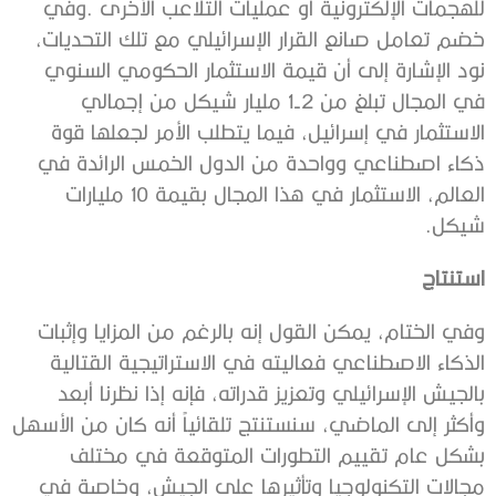
‬شيكل‭.‬
استنتاج‭ ‬