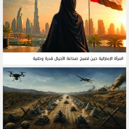
المرأة‭ ‬الإماراتية‭ ‬حين‭ ‬تصبح‭ ‬صناعة‭ ‬الأجيال‭ ‬قدرة‭ ‬وطنية