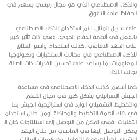
‬الحفاظ‭ ‬على‭ ‬التفوق‭.‬
‬بجانب‭ ‬الانذار‭.‬