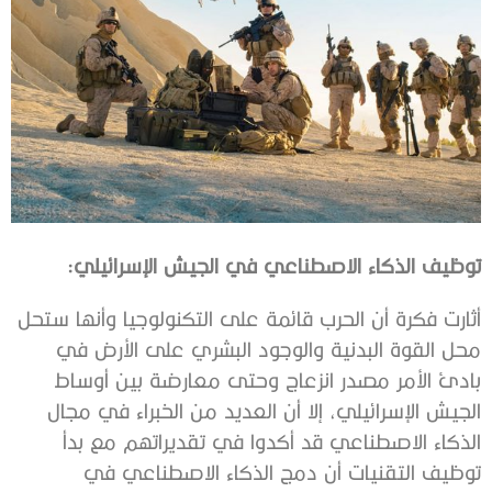
توظيف‭ ‬الذكاء‭ ‬الاصطناعي‭ ‬في‭ ‬الجيش‭ ‬الإسرائيلي‭:‬