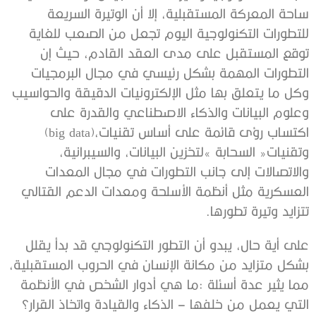
‬اكتساب‭ ‬رؤى‭ ‬قائمة‭ ‬على‭ ‬أساس‭ ‬تقنيات‭ (‬big data‭)‬،‭
‬تتزايد‭ ‬وتيرة‭ ‬تطورها‭.‬