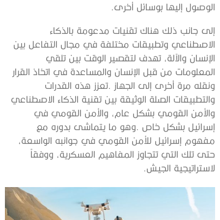
‬الوصول‭ ‬إليها‭ ‬بوسائل‭ ‬أخرى‭.‬
‬لاستراتيجية‭ ‬الجيش‭. ‬