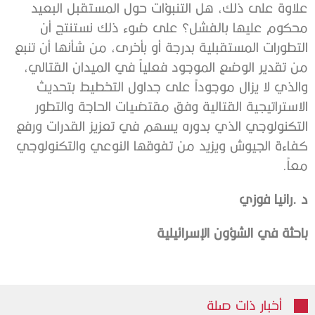
‬معاً‭. ‬
د‭. ‬رانيا‭ ‬فوزي‭ ‬
باحثة‭ ‬في‭ ‬الشؤون‭ ‬الإسرائيلية
أخبار ذات صلة