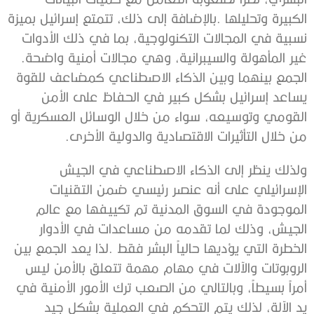
‬غير‭ ‬المأهولة‭ ‬والسيبرانية،‭ ‬وهي‭ ‬مجالات‭ ‬أمنية‭ ‬واضحة‭.
‬من‭ ‬خلال‭ ‬التأثيرات‭ ‬الاقتصادية‭ ‬والدولية‭ ‬الأخرى‭.‬