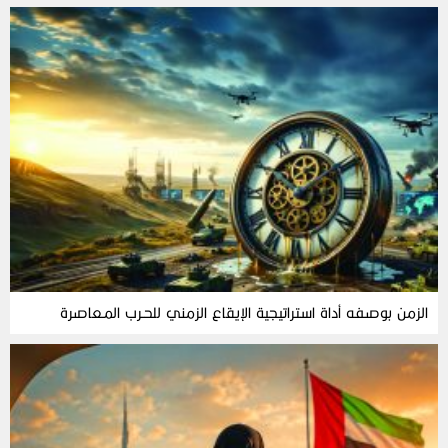
الزمن‭ ‬بوصفه‭ ‬أداة‭ ‬استراتيجية‭ ‬الإيقاع‭ ‬الزمني‭ ‬للحـرب‭ ‬المـعاصرة