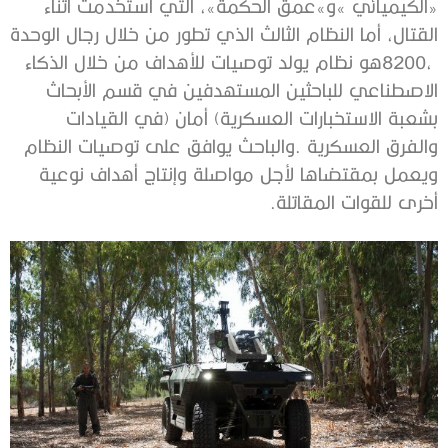
‬أخرى‭ ‬للقوات‭ ‬المقاتلة‭.‬