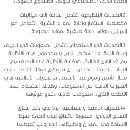
‬أنظمة‭ ‬الذكاء‭ ‬الاصطناعي‭ ‬لكونه‭ ‬‮«‬الصندوق‭ ‬الأسود‮»‬‭.‬
‬إسرائيل‭ ‬كونها‭ ‬دولة‭ ‬صغيرة‭ ‬بموارد‭ ‬محدودة‭.‬
‬الأنظمة‭ ‬لإنتاج‭ ‬‮«‬معلومات‭ ‬كاذبة‮»‬‭ ‬تبدو‭ ‬موثوقة‭.‬