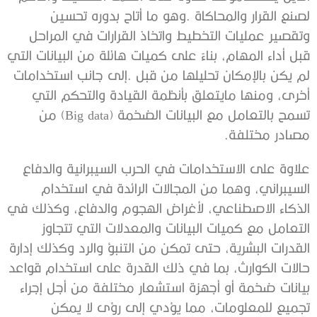
‬مصادر‭ ‬مختلفة‭.‬