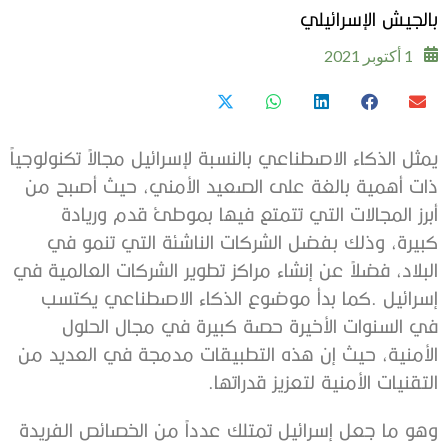
‬بالجيش‭ ‬الإسرائيلي
1 أكتوبر 2021
‬التقنيات‭ ‬الأمنية‭ ‬لتعزيز‭ ‬قدراتها‭.‬