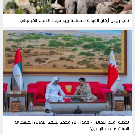
نائب رئيس أركان القوات المسلحة يزور قيادة الدفاع الكيميائي
بحضور ملك البحرين / حمدان بن محمد يشهد التمرين العسكري
المشترك “درع البحرين”