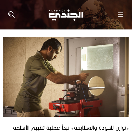
«توازن للجودة والمطابقة» تبدأ عملية تقييم الأنظمة