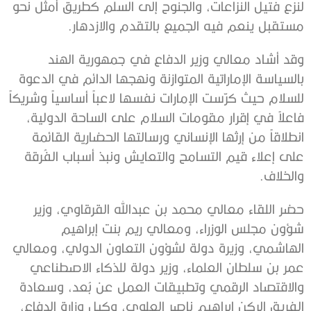
لنزع فتيل النزاعات، والجنوح إلى السلم كطريق أمثل نحو
مستقبل ينعم فيه الجميع بالتقدم والازدهار.
وقد أشاد معالي وزير الدفاع في جمهورية الهند
بالسياسة الإماراتية المتوازنة ونهجها الدائم في الدعوة
للسلام حيث كرّست الإمارات نفسها لاعباً أساسياً وشريكاً
فاعلاً في إقرار مقومات السلام على الساحة الدولية،
انطلاقاً من إرثها الإنساني ورسالتها الحضارية القائمة
على إعلاء قيم التسامح والتعايش ونبذ أسباب الفُرقة
والخلاف.
حضر اللقاء معالي محمد بن عبدالله القرقاوي، وزير
شؤون مجلس الوزراء، ومعالي ريم بنت إبراهيم
الهاشمي، وزيرة دولة لشؤون التعاون الدولي، ومعالي
عمر بن سلطان العلماء، وزير دولة للذكاء الاصطناعي
والاقتصاد الرقمي وتطبيقات العمل عن بُعد، وسعادة
الفريق الركن إبراهيم ناصر العلوي، وكيل وزارة الدفاع،