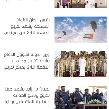
جمهورية إندونيسيا لدى
الدولة
رئيسُ أركان القوات
المسلحة يشهد تخريج
الدفعة الـ24 من مجندي
الخدمة الوطنية في مركز
تدريب سيح حفير
وزير الدولة لشؤون الدفاع
يشهد تخريج مجندي
الدفعة الـ24 بمركز تدريب
سيح اللحمة
نهيان بن زايد يشهد حفل
تخريج برنامج الخدمة
الوطنية للملتحقين بوزارة
الداخلية