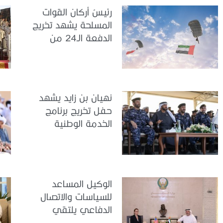
رئيسُ أركان القوات
المسلحة يشهد تخريج
الدفعة الـ24 من
مجندي الخدمة
الوطنية في مركز
تدريب سيح حفير
نهيان بن زايد يشهد
حفل تخريج برنامج
الخدمة الوطنية
للملتحقين بوزارة
الداخلية
الوكيل المساعد
للسياسات والاتصال
الدفاعي يلتقي
القائمة بالأعمال لدى