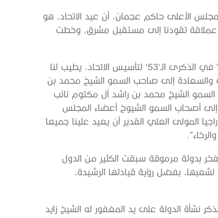
جلس الأعلى حاكم عجمان، أن عيد الاتحاد، هو
ات عملاقة تقودنا إلى مستقبل مشرق، وخطت
وأضاف سموه، في كلمة له بمناسبة عيد الاتحاد الـ 53 : ” في الذكرى الـ‘53‘ لتأسيس الاتحاد، يطيب لنا
ية والسعادة إلى صاحب السمو الشيخ محمد بن
ب السمو الشيخ محمد بن راشد آل مكتوم نائب
 وإلى أصحاب السمو الشيوخ أعضاء المجلس
راجيا المولى العلي القدير أن يعيد علينا جميعا
الرخاء”.
لفخر بدولة مرموقة سبقت الكثير من الدول
شعبها، بفضل رؤية قيادتها الرشيدة،
ر نشأة الدولة على يد المغفور له الشيخ زايد