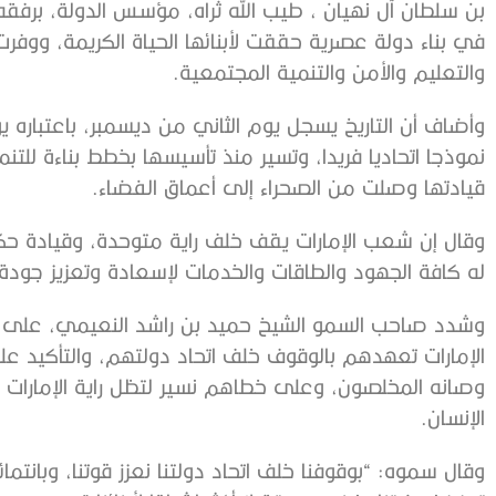
بن سلطان آل نهيان ، طيب الله ثراه، مؤسس الدولة، برف
في بناء دولة عصرية حققت لأبنائها الحياة الكريمة، وو
والتعليم والأمن والتنمية المجتمعية.
وأضاف أن التاريخ يسجل يوم الثاني من ديسمبر، باعتباره
نموذجا اتحاديا فريدا، وتسير منذ تأسيسها بخطط بناءة لل
قيادتها وصلت من الصحراء إلى أعماق الفضاء.
وقال إن شعب الإمارات يقف خلف راية متوحدة، وقيادة حكي
له كافة الجهود والطاقات والخدمات لإسعادة وتعزيز جودة 
وشدد صاحب السمو الشيخ حميد بن راشد النعيمي، على أن ع
الإمارات تعهدهم بالوقوف خلف اتحاد دولتهم، والتأكيد عل
وصانه المخلصون، وعلى خطاهم نسير لتظل راية الإمارات ع
الإنسان.
وقال سموه: “بوقوفنا خلف اتحاد دولتنا نعزز قوتنا، وبانتما