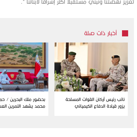
تعزيز نهضتنا ونبني مستقبلا أكثر إشراقا لأبنائنا ”.
أخبار ذات صلة
نائب رئيس أركان القوات المسلحة
بحضور ملك البحرين / حم
يزور قيادة الدفاع الكيميائي
محمد يشهد التمرين الع
المشترك “درع البحرين”