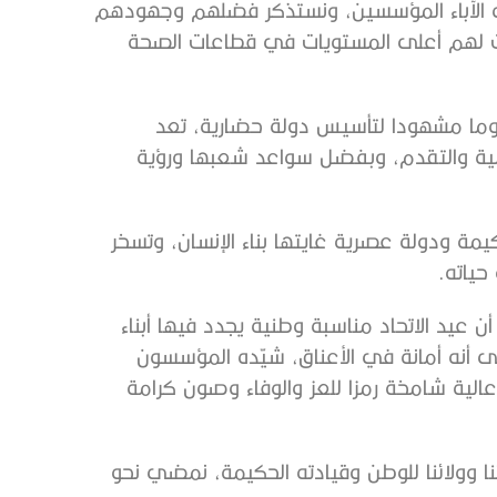
قه الآباء المؤسسين، ونستذكر فضلهم وجهودهم
فرت لهم أعلى المستويات في قطاعات الصحة
 يوما مشهودا لتأسيس دولة حضارية، تعد
تنمية والتقدم، وبفضل سواعد شعبها ورؤية
مة ودولة عصرية غايتها بناء الإنسان، وتسخر
حياته.
يد الاتحاد مناسبة وطنية يجدد فيها أبناء
ى أنه أمانة في الأعناق، شيّده المؤسسون
الية شامخة رمزا للعز والوفاء وصون كرامة
ئنا وولائنا للوطن وقيادته الحكيمة، نمضي نحو