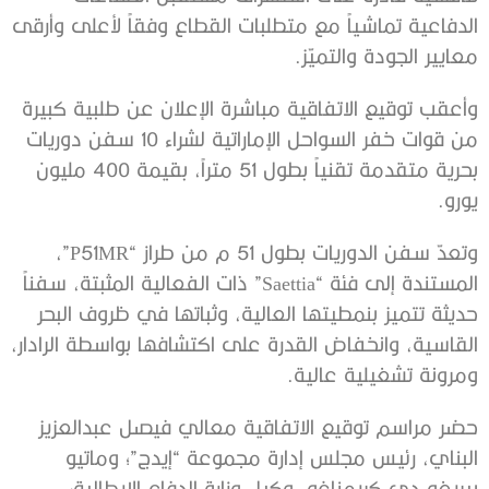
الدفاعية تماشياً مع متطلبات القطاع وفقاً لأعلى وأرقى
معايير الجودة والتميّز.
وأعقب توقيع الاتفاقية مباشرة الإعلان عن طلبية كبيرة
من قوات خفر السواحل الإماراتية لشراء 10 سفن دوريات
بحرية متقدمة تقنياً بطول 51 متراً، بقيمة 400 مليون
يورو.
وتعدّ سفن الدوريات بطول 51 م من طراز “P51MR”،
المستندة إلى فئة “Saettia” ذات الفعالية المثبتة، سفناً
حديثة تتميز بنمطيتها العالية، وثباتها في ظروف البحر
القاسية، وانخفاض القدرة على اكتشافها بواسطة الرادار،
ومرونة تشغيلية عالية.
حضر مراسم توقيع الاتفاقية معالي فيصل عبدالعزيز
البناي، رئيس مجلس إدارة مجموعة “إيدج”؛ وماتيو
بيريغو دي كريمناغو، وكيل وزارة الدفاع الإيطالية؛