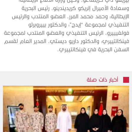
وسعادة الأميرال إنريكو كريديندينو، رئيس البحرية
الإيطالية؛ وحمد محمد المرر، العضو المنتدب والرئيس
التنفيذي لمجموعة “إيدج”؛ والدكتور بييروبرتو
فولغيييرو، الرئيس التنفيذي والعضو المنتدب لمجموعة
فينكانتييري؛ والدكتور داريو ديستي، المدير العام لقسم
السفن البحرية في فينكانتييري.
أخبار ذات صلة