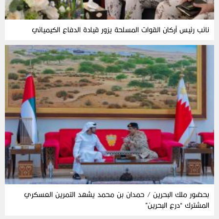
نائب رئيس أركان القوات المسلحة يزور قيادة الدفاع الكيميائي
بحضور ملك البحرين / حمدان بن محمد يشهد التمرين العسكري
المشترك “درع البحرين”