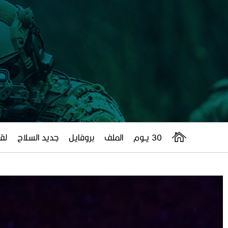
30 يــوم
الملف
بروفايل
جديد السلاح
لقا