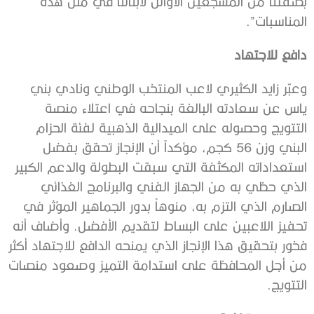
بصفتنا من المشجعين الأوائل لأبنائنا في مثل هذه
المناسبات”.
دافع للاجتهاد
وعبّر زايد الكثيري لاعب المنتخب الوطني ونادي بني
ياس عن سعادته البالغة بنجاحه في اعتلاء منصة
التتويج وحصوله على الميدالية الذهبية لفئة الحزام
البني وزن 56 كجم، مؤكداً أن الإنجاز تحقق بفضل
استعداداته المكثفة التي سبقت البطولة والدعم الكبير
الذي حظي به من الجهاز الفني والبرنامج الغذائي
الصارم الذي التزم به، منوهاً بدور الجماهير المؤثر في
تحفيز اللاعبين على البساط لتقديم الأفضل. وأضاف أنه
فخور بتحقيق هذا الإنجاز الذي يمنحه الدافع للاجتهاد أكثر
من أجل المحافظة على استدامة التميز وصعود منصات
التتويج.