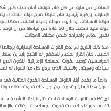
السادس من مايو من كل عام نتوقف أمام حدث كبير شكل
الإمارات، وركيزة رئيسية قام عليها صرح دولة الاتحاد إذ ي
قواتنا المسلحة، إيذانا ببدء مرحلة جديدة انطلقت معها سو
دولة فتية تمكنت خلال 50 عاما من قيامها 
تقدير العالم واحترامه ضمن مختلف المجالات.
منذ ذلك التاريخ لم تدخر القوات المسلحة الإماراتية برجال
الحبيب،
كان القرار الحكيم للمغفور له الشيخ زايد بن سلطان 
المؤسسين توحيد القوات المسلحة الإماراتية، لتكون الدر
سيادته وهيبته، والسيف الذي يردع كل من تسول له نفسه
دائماً ما يقدم أبناء القوات المسلحة القدوة المثالية ف
صون هذا الوطن وقدمت من أجل ذلك قدمت الغالي والن
لم تكتفي القوات المسلحة تحت ظل قيادتنا الرشيدة بحفظ 
تخطي دورها ذلك حيث قدمت المساعدات الإغاثية والإنساني