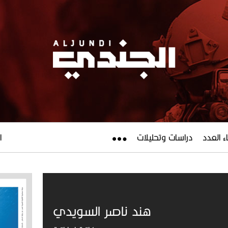
ء العدد
دراسات وتحليلات
ال
هند ناصر السويدي