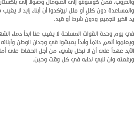
والحروب، فمن كوسوفو إلى الصومال وصولاً إلى باكستان ث
والمساعدة دون كللٍ أو ملل ليؤكدوا أن أبناء زايد لا يغ
يد الخير للجميع ودون شرط أو قيد.
في يوم وحدة القوات المسلحة لا يغيب عنا ابداً دماء الشه
ويعلموا أنهم دائماً وأبداً يعيشوا في وجدان الوطن وأبنائ
الآبد عهداً على أن لا نبخل بشيء من أجل الحفاظ على أم
ورفعته وان نلبي نداءه في كل وقت وحين.