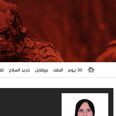
30 يــوم
الملف
بروفايل
جديد السلاح
لقا