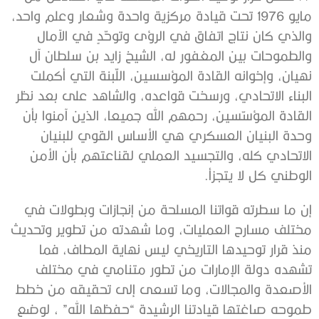
مايو 1976 تحت قيادة مركزية واحدة وشعار وعلم واحد،
والذي كان نتاج اتفاق في الرؤى وتوحّدٍ في الآمال
والطموحات بين المغفور له، الشيخ زايد بن سلطان آل
نهيان، وإخوانه القادة المؤسسين، اللّبنة التي أكملت
البناء الاتحادي، ورسخت قواعده، والشاهد على بعد نظر
القادة المؤسّسين، رحمهم الله جميعا، الذين آمنوا بأن
وحدة البنيان العسكري هي الأساس القوي للبنيان
الاتحادي كله، والتجسيد العملي لقناعتهم بأن الأمن
الوطني كل لا يتجزأ.
إن ما سطرته قواتنا المسلحة من إنجازات وبطولات في
مختلف مسارح العمليات، وما شهدته من تطوير وتحديث
منذ قرار توحيدها التاريخي ليس نهاية المطاف، فما
تشهده دولة الإمارات من تطور متنامي في مختلف
الأصعدة والمجالات، وما تسعى إلى تحقيقه من خطط
طموحه صاغتها قيادتنا الرشيدة “حفظها الله” ، لوضع