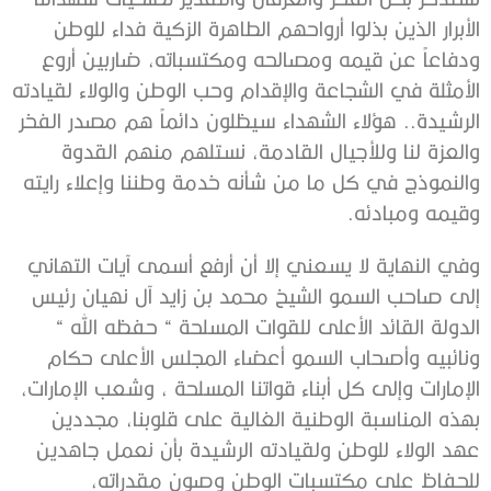
الأبرار الذين بذلوا أرواحهم الطاهرة الزكية فداء للوطن
ودفاعاً عن قيمه ومصالحه ومكتسباته، ضاربين أروع
الأمثلة في الشجاعة والإقدام وحب الوطن والولاء لقيادته
الرشيدة.. هؤلاء الشهداء سيظلون دائماً هم مصدر الفخر
والعزة لنا وللأجيال القادمة، نستلهم منهم القدوة
والنموذج في كل ما من شأنه خدمة وطننا وإعلاء رايته
وقيمه ومبادئه.
وفي النهاية لا يسعني إلا أن أرفع أسمى آيات التهاني
إلى صاحب السمو الشيخ محمد بن زايد آل نهيان رئيس
الدولة القائد الأعلى للقوات المسلحة “ حفظه الله “
ونائبيه وأصحاب السمو أعضاء المجلس الأعلى حكام
الإمارات وإلى كل أبناء قواتنا المسلحة ، وشعب الإمارات،
بهذه المناسبة الوطنية الغالية على قلوبنا، مجددين
عهد الولاء للوطن ولقيادته الرشيدة بأن نعمل جاهدين
للحفاظ على مكتسبات الوطن وصون مقدراته،