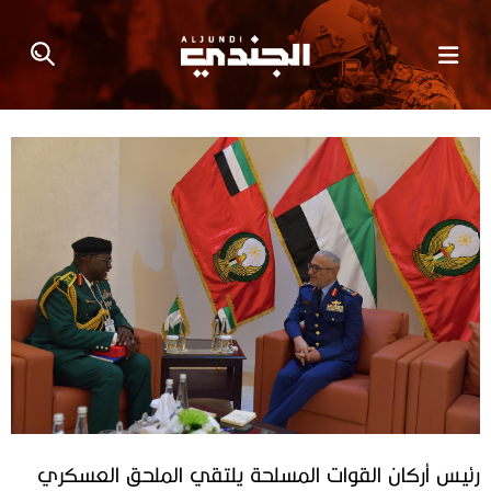
رئيس أركان القوات المسلحة يلتقي الملحق العسكري