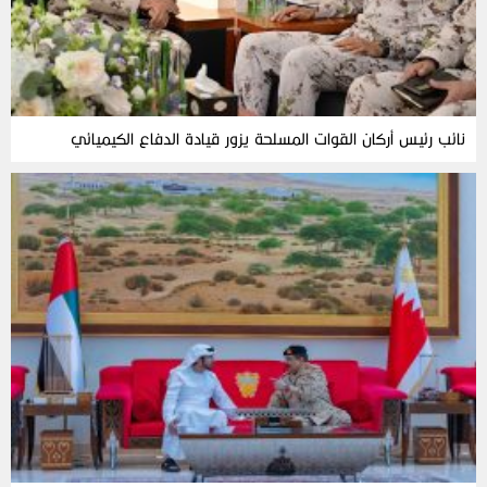
نائب رئيس أركان القوات المسلحة يزور قيادة الدفاع الكيميائي