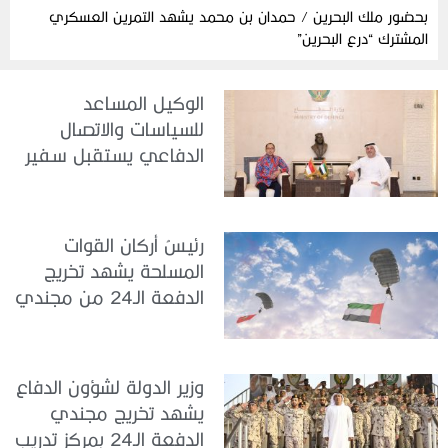
بحضور ملك البحرين / حمدان بن محمد يشهد التمرين العسكري
المشترك “درع البحرين”
الوكيل المساعد
للسياسات والاتصال
الدفاعي يستقبل سفير
جمهورية إندونيسيا لدى
الدولة
رئيسُ أركان القوات
المسلحة يشهد تخريج
الدفعة الـ24 من مجندي
الخدمة الوطنية في مركز
تدريب سيح حفير
وزير الدولة لشؤون الدفاع
يشهد تخريج مجندي
الدفعة الـ24 بمركز تدريب